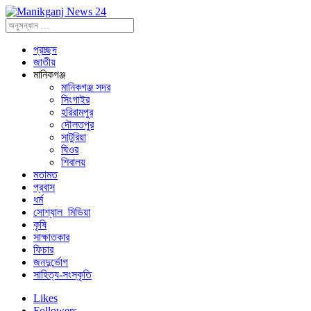
প্রচ্ছদ
জাতীয়
মানিকগঞ্জ
মানিকগঞ্জ সদর
সিংগাইর
হরিরামপুর
দৌলতপুর
সাটুরিয়া
ঘিওর
শিবালয়
মতামত
প্রবাস
ধর্ম
সোশ্যাল_মিডিয়া
কৃষি
সাক্ষাতকার
ফিচার
জনদুর্ভোগ
সাহিত্য-সংস্কৃতি
Likes
Followers