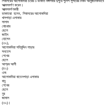
শিবালয়ের আলোকদিয়া চরের ৩ ডাকাত মঙ্গলবার ‍দুপুরে পুলিশ সুপারের নিকট আনুষ্ঠানিকভাবে
আত্মসমর্পণ করেন।
আত্মসমর্পণকারী
ডাকাতরা
হলেন
,
শিবালয়ের আলোকদিয়া
খাসপাড়া
এলাকার
সালাম
বোচরার
ছেলে
জাইদ
হোসেন
(
৩২
),
আলোকদিয়া
সহিমুদ্দিন
পাড়ার
সনতেস
শেখের
ছেলে
আশ্রব
আলী
(
৪২
)
এবং
আলোকদিয়া
বাতেনপাড়া
এলাকার
বাবু
শেখের
ছেলে
নুর
জামাল
।
(
৩২
)