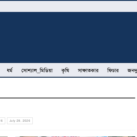
ধর্ম
সোশ্যাল_মিডিয়া
কৃষি
সাক্ষাতকার
ফিচার
জনদু
26
July 29, 2026