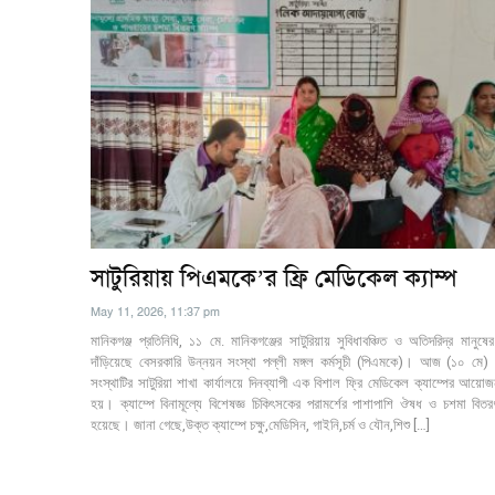
সাটুরিয়ায় পিএমকে’র ফ্রি মেডিকেল ক্যাম্প
May 11, 2026, 11:37 pm
মানিকগঞ্জ প্রতিনিধি, ১১ মে. ​মানিকগঞ্জের সাটুরিয়ায় সুবিধাবঞ্চিত ও অতিদরিদ্র মানুষে
দাঁড়িয়েছে বেসরকারি উন্নয়ন সংস্থা পল্লী মঙ্গল কর্মসূচী (পিএমকে)। আজ (১০ মে) 
সংস্থাটির সাটুরিয়া শাখা কার্যালয়ে দিনব্যাপী এক বিশাল ফ্রি মেডিকেল ক্যাম্পের আয়ো
হয়। ক্যাম্পে বিনামূল্যে বিশেষজ্ঞ চিকিৎসকের পরামর্শের পাশাপাশি ঔষধ ও চশমা বিত
হয়েছে। ​জানা গেছে,​উক্ত ক্যাম্পে চক্ষু,মেডিসিন, গাইনি,চর্ম ও যৌন,শিশু […]