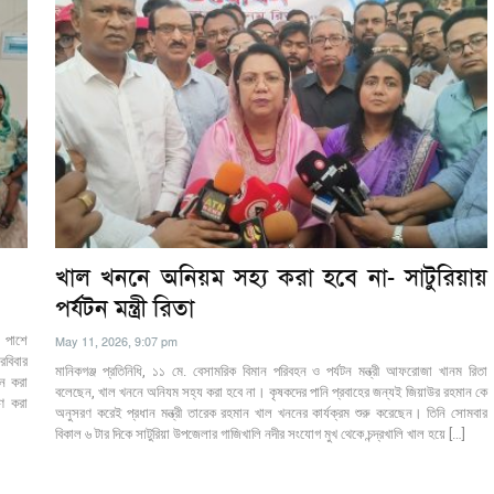
খাল খননে অনিয়ম সহ্য করা হবে না- সাটুরিয়ায়
পর্যটন মন্ত্রী রিতা
র পাশে
May 11, 2026, 9:07 pm
রবিবার
মানিকগঞ্জ প্রতিনিধি, ১১ মে. বেসামরিক বিমান পরিবহন ও পর্যটন মন্ত্রী আফরোজা খানম রিতা
জন করা
বলেছেন, খাল খননে অনিযম সহ্য করা হবে না। কৃষকদের পানি প্রবাহের জন্যই জিয়াউর রহমান কে
রণ করা
অনুসরণ করেই প্রধান মন্ত্রী তারেক রহমান খাল খননের কার্যক্রম শুরু করেছেন। তিনি সোমবার
বিকাল ৬ টার দিকে সাটুরিয়া উপজেলার গাজিখালি নদীর সংযোগ মুখ থেকে চন্দ্রখালি খাল হয়ে […]