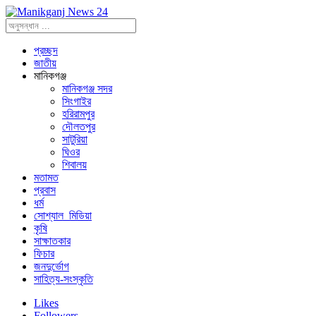
প্রচ্ছদ
জাতীয়
মানিকগঞ্জ
মানিকগঞ্জ সদর
সিংগাইর
হরিরামপুর
দৌলতপুর
সাটুরিয়া
ঘিওর
শিবালয়
মতামত
প্রবাস
ধর্ম
সোশ্যাল_মিডিয়া
কৃষি
সাক্ষাতকার
ফিচার
জনদুর্ভোগ
সাহিত্য-সংস্কৃতি
Likes
Followers