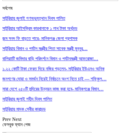
সর্বশেষ
সাটুরিয়ায় জুলাই গণঅভ্যুত্থান দিবস পালিত
সাটুরিয়ার আইসক্রিম কারখানাকে ১ লাখ টাকা অর্থদন্ড
জন্ম সনদ ফি বাড়তে পারে- মানিকগঞ্জ জেলা প্রশাসক
সাটুরিয়ায় বিমান ও পর্যটন মন্ত্রীর পিতা সাবেক মন্ত্রী মুন্নুর…
বালিয়াাটি জমিদার বাড়ি পরিদর্শনে বিমান ও পর্যটনমন্ত্রী আফরোজা…
১.২২ কোটি টাকা ফেরত দিয়ে নজির গড়লেন- সাটুরিয়ার ইউএনও অনিক
জনগণের দোয়া ও সমর্থন নিয়েই নির্বাচনে অংশ নিতে চাই — শফিকুল…
সারা দেশে ২৫০টি মন্দিরের উন্নয়ন কাজ করা হবে- মানিকগঞ্জে বিমান…
সাটুরিয়ায় জুলাই শহীদ দিবস পালিত
সাটুরিয়ায় মাদক সেবীর কারাদন্ড
Prev
Next
ফেসবুক ফ্যান পেজ