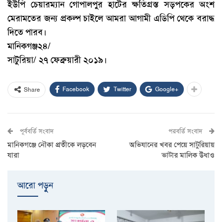
ইউপি
চেয়ারম্যান
গোপালপুর
হাটের
ক্ষতিগ্রস্ত
সড়পকের
অংশ
মেরামতের
জন্য
প্রকল্প
চাইলে
আমরা
আগামী
এডিপি
থেকে
বরাদ্ধ
দিতে
পারব।
মানিকগঞ্জ২৪/
সাটুরিয়া/ ২৭ ফেব্রুয়ারী ২০১৯।
Facebook
Twitter
Google+
Share
পূর্ববর্তি সংবাদ
পরবর্তি সংবাদ
মানিকগঞ্জে নৌকা প্রতীকে লড়বেন
অভিযানের খবর পেয়ে সাটুরিয়ায়
যারা
ভাটার মালিক উধাও
আরো পড়ুুন