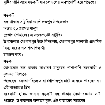
বৃষ্টির
পানি
জমে
সড়কটি
যান
চলাচলের
অনুপযোগী
হয়ে
পড়েছে।
সড়কটি
বন্ধ
থাকায়
সাটুরিয়া
ও
দৌলতপুর
উপজেলার
অন্তত
২০
গ্রামের
মানুষ
দুর্ভোগ
পোহাচ্ছে।
এ
সড়কপথেই
সাটুরিয়া
উপজেলার
গোপালপুর
উচ্চ
বিদ্যালয়
গোপালপুর
সহকারী
প্রাথমিক
,
বিদ্যালয়ের
শত
শত
শিক্ষার্থী
চলাচল
করে।
সড়ক
যোগাযোগ
বন্ধ
থাকায়
সাধারণ
মানুষের
পাশাপাশি
ব্যবসায়ী
ও
কৃষকরা
বিপাকে
পড়েছেন।
ক্রেতা
বিক্রেতারা
গোপালপুর
হাটে
আসতে
পারছেন
না।
–
এই
বাজারের
ডিম
ব্যবসায়ী
হালিম
জানান
সড়কটি
বন্ধ
থাকায়
বেচা
কেনায়
ভাটা
,
–
পড়েছে।
উপজেলার
অন্যতম
বৃহৎ
এই
বাজারের
সামনের