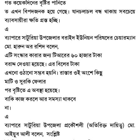
গত কয়েকদিনের বৃষ্টির পানিতে
ত এখন বিপদজনক হয়ে গেছে। যানচলাচল বন্ধ থাকায় সবচেয়ে
ব্যাবসায়ীরা ক্ষতি গ্রস্ত হচ্ছি।
এ
ব্যাপারে
সাটুরিয়া
উপজেলার
বরাইদ
ইউনিয়ন
পরিষদের
চেয়ারম্যান
মো
হারুন
অর
রশিদ
বলেন
.
,
এটি
সংস্কার
কারার
জন্য
টিআরের
৬০
হাজার
টাকা
বরাদ্দ
দেওয়া
হয়েছে।
এর
বিলের
টাকা
এখনো
ওঠানো
সম্ভব
হয়নি।
রাস্তার
ওই
অংশে
কিছু
মাটি
ও
সুরকি
ফেলার
পর
বৃষ্টিতে
এ
অবস্থা
হয়েছে।
বাকি
কাজ
করলে
আর
সমস্যা
থাকবে
না।
এ
ব্যাপারে
সাটুরিয়া
উপজেলা
প্রকৌশলী
অতিরিক্ত
দায়িত্ব
মো
(
)
.
আইয়ুব
আলী
বলেন
সংশ্লিষ্ট
,