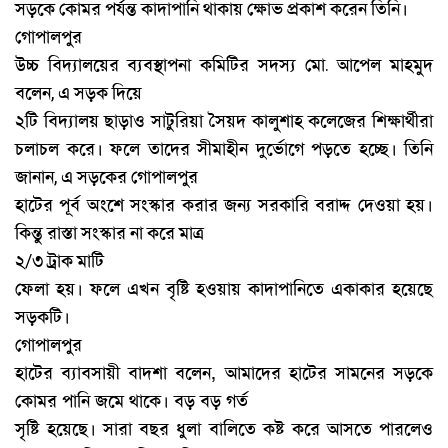
সড়কে
কোমর
পর্যন্ত
কাদাপানি
থাকায়
ক্ষোভ
প্রকাশ
করেন
তিনি।
গোপালপুর
উচ্চ
বিদ্যালয়ের
ব্যবস্থাপনা
কমিটির
সদস্য
মো
আপেল
মাহমুদ
.
বলেন
এ
সড়ক
দিয়ে
,
২টি
বিদ্যালয়
ছাড়াও
সাটুরিয়া
সৈয়দ
কালুশাহ
কলেজের
শিক্ষার্থীরা
চলাচল
করে।
ফলে
তাদের
সীমাহীন
দুর্ভোগে
পড়তে
হচ্ছে।
তিনি
জানান
এ
সড়কের
গোপালপুর
,
হাটের
পূর্ব
অংশে
সংস্কার
করার
জন্য
সরকারি
বরাদ্দ
দেওয়া
হয়।
কিন্তু
রাস্তা
সংস্কার
না
করে
মাত্র
২
৩
ট্রাক
মাটি
/
ফেলা
হয়।
ফলে
এখন
বৃষ্টি
হওয়ায়
কাদাপানিতে
একাকার
হয়েছে
সড়কটি।
গোপালপুর
হাটের ব্যাবসায়ী বাদশা বলেন, আমাদের হাটের সামনের সড়কে
কোমর পানি জমে থাকে। বড় বড় গর্ত
সৃষ্টি হয়েছে। সারা বছর ধুলা বালিতে কষ্ট করে আসতে পারলেও