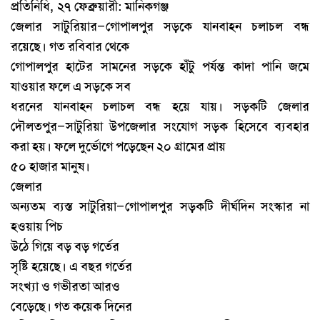
প্রতিনিধি, ২৭ ফেব্রুয়ারী: মানিকগঞ্জ
জেলার
সাটুরিয়ার
গোপালপুর
সড়কে
যানবাহন
চলাচল
বন্ধ
–
রয়েছে।
গত
রবিবার
থেকে
গোপালপুর
হাটের
সামনের
সড়কে
হাঁটু
পর্যন্ত
কাদা
পানি
জমে
যাওয়ার
ফলে
এ
সড়কে
সব
ধরনের
যানবাহন
চলাচল
বন্ধ
হয়ে
যায়।
সড়কটি
জেলার
দৌলতপুর
সাটুরিয়া
উপজেলার
সংযোগ
সড়ক
হিসেবে
ব্যবহার
–
করা
হয়।
ফলে
দুর্ভোগে
পড়েছেন
২০
গ্রামের
প্রায়
৫০
হাজার
মানুষ।
জেলার
অন্যতম
ব্যস্ত
সাটুরিয়া
গোপালপুর
সড়কটি
দীর্ঘদিন
সংস্কার
না
–
হওয়ায়
পিচ
উঠে
গিয়ে
বড়
বড়
গর্তের
সৃষ্টি
হয়েছে।
এ
বছর
গর্তের
সংখ্যা
ও
গভীরতা
আরও
বেড়েছে।
গত
কয়েক
দিনের