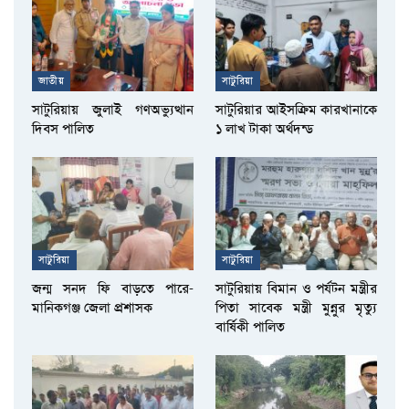
জাতীয়
সাটুরিয়া
সাটুরিয়ায় জুলাই গণঅভ্যুত্থান
সাটুরিয়ার আইসক্রিম কারখানাকে
দিবস পালিত
১ লাখ টাকা অর্থদন্ড
সাটুরিয়া
সাটুরিয়া
জন্ম সনদ ফি বাড়তে পারে-
সাটুরিয়ায় বিমান ও পর্যটন মন্ত্রীর
মানিকগঞ্জ জেলা প্রশাসক
পিতা সাবেক মন্ত্রী মুন্নুর মৃত্যু
বার্ষিকী পালিত