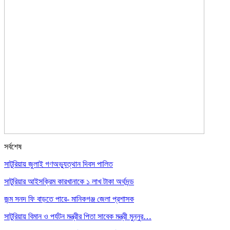
সর্বশেষ
সাটুরিয়ায় জুলাই গণঅভ্যুত্থান দিবস পালিত
সাটুরিয়ার আইসক্রিম কারখানাকে ১ লাখ টাকা অর্থদন্ড
জন্ম সনদ ফি বাড়তে পারে- মানিকগঞ্জ জেলা প্রশাসক
সাটুরিয়ায় বিমান ও পর্যটন মন্ত্রীর পিতা সাবেক মন্ত্রী মুন্নুর…