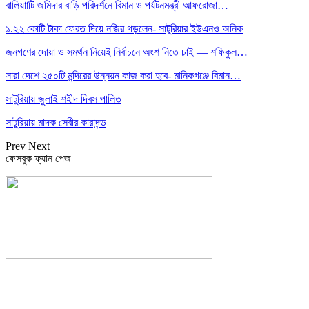
বালিয়াাটি জমিদার বাড়ি পরিদর্শনে বিমান ও পর্যটনমন্ত্রী আফরোজা…
১.২২ কোটি টাকা ফেরত দিয়ে নজির গড়লেন- সাটুরিয়ার ইউএনও অনিক
জনগণের দোয়া ও সমর্থন নিয়েই নির্বাচনে অংশ নিতে চাই — শফিকুল…
সারা দেশে ২৫০টি মন্দিরের উন্নয়ন কাজ করা হবে- মানিকগঞ্জে বিমান…
সাটুরিয়ায় জুলাই শহীদ দিবস পালিত
সাটুরিয়ায় মাদক সেবীর কারাদন্ড
Prev
Next
ফেসবুক ফ্যান পেজ
সম্পাদক: হাসান ফয়জী
বার্তা ও বাণিজ্যিক কার্যালয়
বালিয়াটী বাজার, সাটুরিয়া, মানিকগঞ্জ