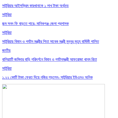
সাটুরিয়ার আইসক্রিম কারখানাকে ১ লাখ টাকা অর্থদন্ড
সাটুরিয়া
জন্ম সনদ ফি বাড়তে পারে- মানিকগঞ্জ জেলা প্রশাসক
সাটুরিয়া
সাটুরিয়ায় বিমান ও পর্যটন মন্ত্রীর পিতা সাবেক মন্ত্রী মুন্নুর মৃত্যু বার্ষিকী পালিত
জাতীয়
বালিয়াাটি জমিদার বাড়ি পরিদর্শনে বিমান ও পর্যটনমন্ত্রী আফরোজা খানম রিতা
সাটুরিয়া
১.২২ কোটি টাকা ফেরত দিয়ে নজির গড়লেন- সাটুরিয়ার ইউএনও অনিক