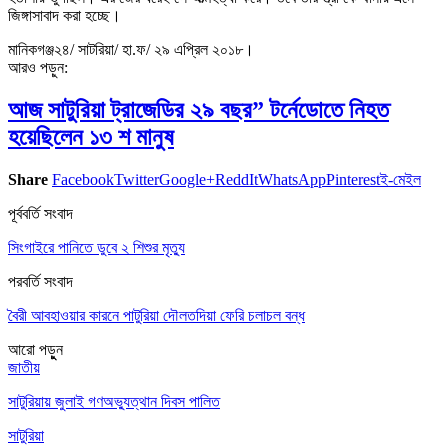
জিঙ্গাসাবাদ করা হচ্ছে।
মানিকগঞ্জ২৪/ সাটরিয়া/ হা.ফ/ ২৯ এপ্রিল ২০১৮।
আরও পড়ুন:
আজ সাটুরিয়া ট্রাজেডির ২৯ বছর” টর্নেডোতে নিহত
হয়েছিলেন ১৩ শ মানুষ
Share
Facebook
Twitter
Google+
ReddIt
WhatsApp
Pinterest
ই-মেইল
পূর্ববর্তি সংবাদ
সিংগাইরে পানিতে ডুবে ২ শিশুর মৃত্যু
পরবর্তি সংবাদ
বৈরী আবহাওয়ার কারনে পাটুরিয়া দৌলতদিয়া ফেরি চলাচল বন্ধ
আরো পড়ুুন
জাতীয়
সাটুরিয়ায় জুলাই গণঅভ্যুত্থান দিবস পালিত
সাটুরিয়া