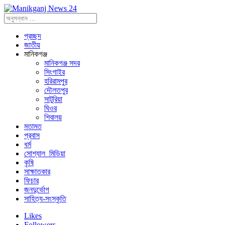
প্রচ্ছদ
জাতীয়
মানিকগঞ্জ
মানিকগঞ্জ সদর
সিংগাইর
হরিরামপুর
দৌলতপুর
সাটুরিয়া
ঘিওর
শিবালয়
মতামত
প্রবাস
ধর্ম
সোশ্যাল_মিডিয়া
কৃষি
সাক্ষাতকার
ফিচার
জনদুর্ভোগ
সাহিত্য-সংস্কৃতি
Likes
Followers