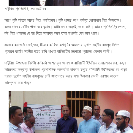
সাটুরিয়া প্রতিনিধি, ১৩ অক্টোবর
আগে বৃষ্টি অইলে মাচার নিচে পলাইতাম। বৃষ্টি থামার আগ পর্যন্ত পোলাপান নিয়া ভিজতাম।
অহন শেখের বেটির পাকা ঘরে ঘুমাম। আমি সবার জন্যই দোয়া করি। আমার প্রতিবন্ধি পোলা,
বউ নিয়া থাহনের যে ঘর দিতে সাহায্য করল তারা হগলেই যেন ভাল থাহে।
এভাবে কথাগুলি বলছিলেন, টিআর কাবিখা কর্মসূচির আওতায় দুর্যোগ সহনীয় বাসগৃহ নির্মাণ
প্রকল্পে দুর্যোগ সহনীয় ঘরের চাবি পাওয়া বালিয়াটীর চরপাড়া গ্রামের এরশাদ আলী।
সাটুরিয়া উপজেলা নির্বাহী কর্মকর্তা আশরাফুল আলম ও বালিয়াটী ইউনিয়ন চেয়ারম্যান মো. রুহুল
আমিনসহ অন্যান্য উপজেলা প্রশাসনিক কর্মকর্তারা রবিবার দুপুরে বালিয়াটী ইউনিয়নের চর পাড়া
গ্রামে দুর্যোগ সহনীয় বাসগৃহের চাবি হস্তান্তর করার সময় উপকার ভোগী এরশাদ আবেগ
আপ্লোত হয়ে পড়েন।