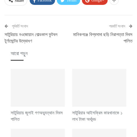
Facebook
Twitter
Google+
Share
পূর্ববর্তি সংবাদ
পরবর্তি সংবাদ
সাটুরিয়ায় নওজোয়ান গোল্ডকাপ ফুটবল
মানিকগঞ্জে বিশ্বসাদা ছড়ি নিরাপত্তা দিবস
টুর্ণামেন্টের উদ্ভোধণ
পালিত
আরো পড়ুুন
সাটুরিয়ায় জুলাই গণঅভ্যুত্থান দিবস
সাটুরিয়ার আইসক্রিম কারখানাকে ১
পালিত
লাখ টাকা অর্থদন্ড