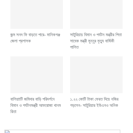
জন্ম সনদ ফি বাড়তে পারে- মানিকগঞ্জ
সাটুরিয়ায় বিমান ও পর্যটন মন্ত্রীর পিতা
জেলা প্রশাসক
সাবেক মন্ত্রী মুন্নুর মৃত্যু বার্ষিকী
পালিত
বালিয়াাটি জমিদার বাড়ি পরিদর্শনে
১.২২ কোটি টাকা ফেরত দিয়ে নজির
বিমান ও পর্যটনমন্ত্রী আফরোজা খানম
গড়লেন- সাটুরিয়ার ইউএনও অনিক
রিতা