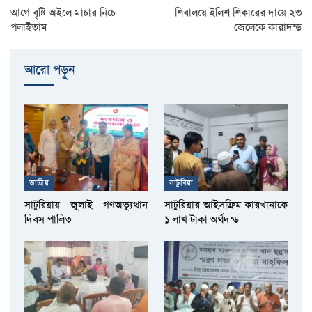
আগে বৃষ্টি অইলে মাচার নিচে
শিবালয়ে ইলিশ শিকারের দায়ে ২৩
পলাইতাম
জেলেকে কারাদন্ড
আরো পড়ুুন
জাতীয়
সাটুরিয়া
সাটুরিয়ায় জুলাই গণঅভ্যুত্থান
সাটুরিয়ার আইসক্রিম কারখানাকে
দিবস পালিত
১ লাখ টাকা অর্থদন্ড