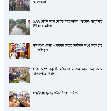
আফরোজা…
১.২২ কোটি টাকা ফেরত দিয়ে নজির গড়লেন- সাটুরিয়ার
ইউএনও অনিক
জনগণের দোয়া ও সমর্থন নিয়েই নির্বাচনে অংশ নিতে চাই
— শফিকুল…
সারা দেশে ২৫০টি মন্দিরের উন্নয়ন কাজ করা হবে-
মানিকগঞ্জে বিমান…
সাটুরিয়ায় জুলাই শহীদ দিবস পালিত