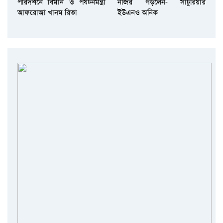
পরিদর্শনে বিমান ও পর্যটনমন্ত্রী
নজির গড়লেন- সাটুরিয়ার
আফরোজা খানম রিতা
ইউএনও অনিক