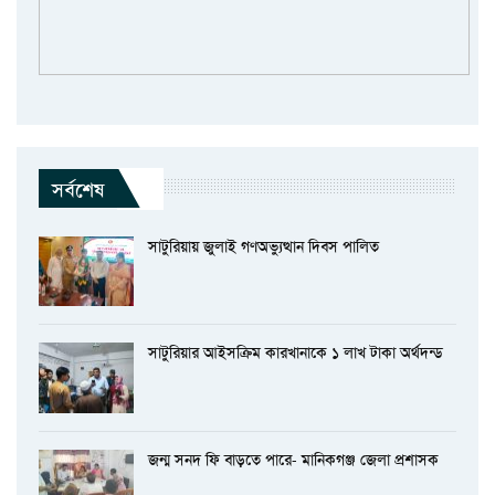
সর্বশেষ
সাটুরিয়ায় জুলাই গণঅভ্যুত্থান দিবস পালিত
সাটুরিয়ার আইসক্রিম কারখানাকে ১ লাখ টাকা অর্থদন্ড
জন্ম সনদ ফি বাড়তে পারে- মানিকগঞ্জ জেলা প্রশাসক