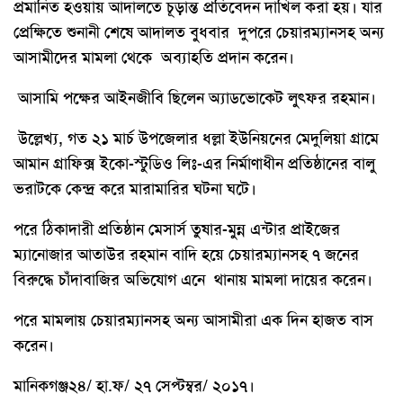
প্রমানিত হওয়ায় আদালতে চূড়ান্ত প্রতিবেদন দাখিল করা হয়। যার
প্রেক্ষিতে শুনানী শেষে আদালত বুধবার দুপরে চেয়ারম্যানসহ অন্য
আসামীদের মামলা থেকে অব্যাহতি প্রদান করেন।
আসামি পক্ষের আইনজীবি ছিলেন অ্যাডভোকেট লুৎফর রহমান।
উল্লেখ্য, গত ২১ মার্চ উপজেলার ধল্লা ইউনিয়নের মেদুলিয়া গ্রামে
আমান গ্রাফিক্স ইকো-স্টুডিও লিঃ-এর নির্মাণাধীন প্রতিষ্ঠানের বালু
ভরাটকে কেন্দ্র করে মারামারির ঘটনা ঘটে।
পরে ঠিকাদারী প্রতিষ্ঠান মেসার্স তুষার-মুন্ন এন্টার প্রাইজের
ম্যানোজার আতাউর রহমান বাদি হয়ে চেয়ারম্যানসহ ৭ জনের
বিরুদ্ধে চাঁদাবাজির অভিযোগ এনে থানায় মামলা দায়ের করেন।
পরে মামলায় চেয়ারম্যানসহ অন্য আসামীরা এক দিন হাজত বাস
করেন।
মানিকগঞ্জ২৪/ হা.ফ/ ২৭ সেপ্টম্বর/ ২০১৭।