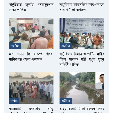
সাটুরিয়ায় জুলাই গণঅভ্যুত্থান
সাটুরিয়ার আইসক্রিম কারখানাকে
দিবস পালিত
১ লাখ টাকা অর্থদন্ড
সাটুরিয়া
সাটুরিয়া
জন্ম সনদ ফি বাড়তে পারে-
সাটুরিয়ায় বিমান ও পর্যটন মন্ত্রীর
মানিকগঞ্জ জেলা প্রশাসক
পিতা সাবেক মন্ত্রী মুন্নুর মৃত্যু
বার্ষিকী পালিত
জাতীয়
সাটুরিয়া
বালিয়াাটি জমিদার বাড়ি
১.২২ কোটি টাকা ফেরত দিয়ে