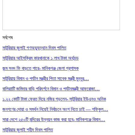
সর্বশেষ
সাটুরিয়ায় জুলাই গণঅভ্যুত্থান দিবস পালিত
সাটুরিয়ার আইসক্রিম কারখানাকে ১ লাখ টাকা অর্থদন্ড
জন্ম সনদ ফি বাড়তে পারে- মানিকগঞ্জ জেলা প্রশাসক
সাটুরিয়ায় বিমান ও পর্যটন মন্ত্রীর পিতা সাবেক মন্ত্রী মুন্নুর…
বালিয়াাটি জমিদার বাড়ি পরিদর্শনে বিমান ও পর্যটনমন্ত্রী আফরোজা…
১.২২ কোটি টাকা ফেরত দিয়ে নজির গড়লেন- সাটুরিয়ার ইউএনও অনিক
জনগণের দোয়া ও সমর্থন নিয়েই নির্বাচনে অংশ নিতে চাই — শফিকুল…
সারা দেশে ২৫০টি মন্দিরের উন্নয়ন কাজ করা হবে- মানিকগঞ্জে বিমান…
সাটুরিয়ায় জুলাই শহীদ দিবস পালিত