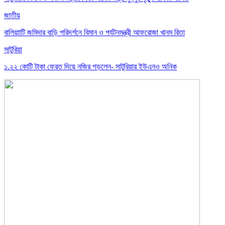
জাতীয়
বালিয়াাটি জমিদার বাড়ি পরিদর্শনে বিমান ও পর্যটনমন্ত্রী আফরোজা খানম রিতা
সাটুরিয়া
১.২২ কোটি টাকা ফেরত দিয়ে নজির গড়লেন- সাটুরিয়ার ইউএনও অনিক