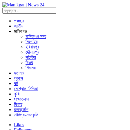
প্রচ্ছদ
জাতীয়
মানিকগঞ্জ
মানিকগঞ্জ সদর
সিংগাইর
হরিরামপুর
দৌলতপুর
সাটুরিয়া
ঘিওর
শিবালয়
মতামত
প্রবাস
ধর্ম
সোশ্যাল_মিডিয়া
কৃষি
সাক্ষাতকার
ফিচার
জনদুর্ভোগ
সাহিত্য-সংস্কৃতি
Likes
Followers