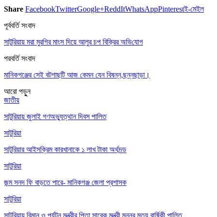
Share
Facebook
Twitter
Google+
ReddIt
WhatsApp
Pinterest
ই-মেইল
পূর্ববর্তি সংবাদ
সাটু‌রিয়ায় মরা মুর‌গির মাংস দিয়ে আলুর চপ বিক্রির অ‌ভি‌যো‌গ
পরবর্তি সংবাদ
মানিকগঞ্জের সেই বটগাছটি আজ কেমন যেন বিষন্ন,ছন্নছাড়া।
আরো পড়ুুন
জাতীয়
সাটুরিয়ায় জুলাই গণঅভ্যুত্থান দিবস পালিত
সাটুরিয়া
সাটুরিয়ার আইসক্রিম কারখানাকে ১ লাখ টাকা অর্থদন্ড
সাটুরিয়া
জন্ম সনদ ফি বাড়তে পারে- মানিকগঞ্জ জেলা প্রশাসক
সাটুরিয়া
সাটুরিয়ায় বিমান ও পর্যটন মন্ত্রীর পিতা সাবেক মন্ত্রী মুন্নুর মৃত্যু বার্ষিকী পালিত