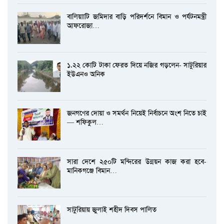
বালিয়াাটি জমিদার বাড়ি পরিদর্শনে বিমান ও পর্যটনমন্ত্রী
আফরোজা…
১.২২ কোটি টাকা ফেরত দিয়ে নজির গড়লেন- সাটুরিয়ার
ইউএনও অনিক
জনগণের দোয়া ও সমর্থন নিয়েই নির্বাচনে অংশ নিতে চাই
— শফিকুল…
সারা দেশে ২৫০টি মন্দিরের উন্নয়ন কাজ করা হবে-
মানিকগঞ্জে বিমান…
সাটুরিয়ায় জুলাই শহীদ দিবস পালিত