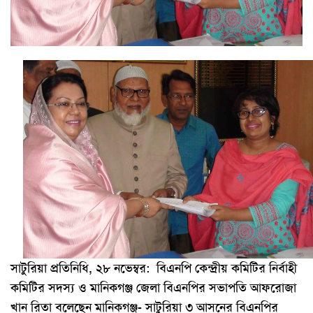
সাটুরিয়া প্রতিনিধি, ২৮ নভেম্বর: বিএনপি কেন্দ্রীয় কমিটির নির্বাহী
কমিটির সদস্য ও মানিকগঞ্জ জেলা বিএনপির সভাপতি আফরোজা
খান রিতা বলেছেন মানিকগঞ্জ- সাটুরিয়া ৩ আসনের বিএনপির