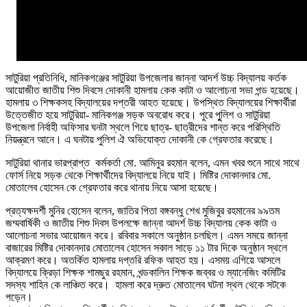
সাটুরিয়া প্রতিনিধি, মানিকগঞ্জের সাটুরিয়া উপজেলার জান্না আদর্শ উচ্চ বিদ্যালয় কর্তক
আয়োজীত জাতীয় শিশু দিবসে দোকানী হামলায় কেক কাটা ও আলোচনা সভা পন্ড হয়েছে।
হামলায় ৩ শিক্ষকসহ বিদ্যালয়ের দপ্তরী আহত হয়েছে। উপস্থিত বিদ্যালয়ের শিক্ষার্থীরা
উত্তেজীত হয়ে সাটুরিয়া- মানিকগঞ্জ সড়ক অবরোধ করে। পুরে পুুলিশ ও সাটুরিয়া
উপজেলা নির্বাহী অফিসার ঘনটা স্থলে গিয়ে ছাত্র- ছাত্রীদের শান্ত করে পরিস্থিতি
নিয়ন্ত্রনে আনে। এ ঘনটায় পুলিশ ঐ অভিযোক্ত দোকানী কে গ্রেফতার করেছে।
সাটুরিয়া থানার ভারপ্রাপ্ত কর্মকর্তা মো. আমিনুর রহমান বলেন, এমন খবর শুনে সাথে সাথে
ফোর্স নিয়ে সড়ক থেকে শিক্ষার্থীদের বিদ্যালয়ে নিয়ে যাই। মিষ্টির দোকানদার মো.
মোতালেব হোসেন কে গ্রেফতার করে থানায় নিয়ে আসা হয়েছে।
প্রত্যক্ষদর্শী মুনির হোসেন বলেন, জাতির পিতা বঙ্গবন্ধু শেখ মুজিবুর রহমানের ৯৯তম
জম্মবার্ষিকী ও জাতীয় শিশু দিবস উপলক্ষে জান্না আদর্শ উচ্চ বিদ্যালয় কেক কাটা ও
আলোচনা সভার আয়োজন করে। রবিবার সকালে অনুষ্ঠান চলছিল। এমন সময়ে জান্না
বাজারের মিষ্টির দোকানদার মোতালেব হোসেন সকাল সাড়ে ১১ টার দিকে অনুষ্ঠান স্থলে
আক্রমণ করে। অতর্কিত হামলায় দপ্তরি রফিক আহত হয়। এসময় এগিয়ে আসলে
বিদ্যালয়ে ক্রিড়া শিক্ষক শামছুর রহমান, খন্ডকালিন শিক্ষক জব্বর ও ম্যানেজিং কমিটির
সদস্য শাহিন কে লাঞ্চিত করে। হামলা করে দ্রুত মোতালেব ঘটনা স্থল থেকে সটকে
পড়েন।