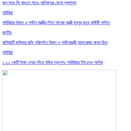
জন্ম সনদ ফি বাড়তে পারে- মানিকগঞ্জ জেলা প্রশাসক
সাটুরিয়া
সাটুরিয়ায় বিমান ও পর্যটন মন্ত্রীর পিতা সাবেক মন্ত্রী মুন্নুর মৃত্যু বার্ষিকী পালিত
জাতীয়
বালিয়াাটি জমিদার বাড়ি পরিদর্শনে বিমান ও পর্যটনমন্ত্রী আফরোজা খানম রিতা
সাটুরিয়া
১.২২ কোটি টাকা ফেরত দিয়ে নজির গড়লেন- সাটুরিয়ার ইউএনও অনিক