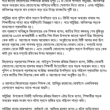
পরে জান্না বিদ্যালয়ের শিক্ষার্থীরা রবিবার দুপুর ১২ টা থেকে পার্শবর্তী সাটুরিয়া- মানিকগঞ্জ
সড়ক অবরোধ করে মোতালেবের শাস্তির দাবীতে স্লোগান দিতে থাকে। এসয় সাটুরিয়া-
মানিকগঞ্জ সড়কে যান চলাচল বন্ধ হয়ে তিব্র যানজটের সৃষ্টি হয়।
সাটুরিয়া থানা পুলিশ ঘটনা স্থলে উপস্থিত হয়ে ৪০ মিনিট সড়ক অবরোধ থাকার পর
শিক্ষার্থীদের শান্ত করে পরিস্তিতি নিয়ন্ত্রণে আনে। পরে সাটুরিয়া- মানিকগঞ্জ সড়কে
যানচলাচল স্বাভাবিক হয়।
নাম প্রকাশে অনিচ্ছুক বিদ্যালয়ের এক শিক্ষক বলেন, জাতির পিতা বঙ্গবন্ধু শেখ মুজিবুর
রহমানের ৯৯তম জম্মবার্ষিকী ও জাতীয় শিশু দিবস উপলক্ষে জান্না আদর্শ উচ্চ বিদ্যালয়
কেক কাটা ও আলোচনা সভার আয়োজন করে। অনুষ্ঠানের জন্য মিষ্টি আনার কথা ছিল
জান্না গ্রামের নেদা পাগলার পুত্র মোতালেব হোসেনের দোকান থেকে। দপ্তরি অন্য
দোকান থেকে মিষ্টি আনেন। এতে দোকানী মোতালেব অনুষ্ঠান স্থলে উপস্থিত হয়ে কেক
কাটা পন্ড করে দপ্তরি রফিকের উপর আক্রমণ করে।
বিদ্যালয়ে গ্রন্থাগার শিক্ষক মো. সাইফুল ইসলাম রবিবার বিকালে বলেন, মিষ্টির দোকানী
মোতালেব হোসেনের হামলার কারনে শিক্ষার্থী উত্তেজিত হয়ে সড়ক অবরোধ করে। পরে
পুলিশ ও উপজেলা প্রশাষনের সর্বোাচ্চ কমকর্তারা উপস্থিত হয়ে পরিবেশ স্বাভাবিক হলেও
শেষে জাতীয় শিশু দিবসের কেক কাটা ও আলোচনা সভা অনুষ্ঠিত হয় নি।
এ ব্যাপারে বিদ্যালয়ের প্রধান শিক্ষক মো. হাাবিবুর রহমানের মোবাইলে একাধিকবার
যোগাযোগ করলেও তাকে পাওয়া যায়নি।
সাটুরিয়া উপজেলা নির্বাহী অফিসার রবিবার বিকালে ৩টার দিকে বলেন, শিক্ষার্থীরা সড়ক
অবরোধ করার সংবাদ শুনে ঘটনা স্থলে হাজির হয়ে পরিবেশ শান্ত করি।
সাটুরিয়া থানার ভারপ্রাপ্ত কর্মকর্তা মো. আমিনুর রহমান বলেন এ ঘটনা অভিযোক্ত