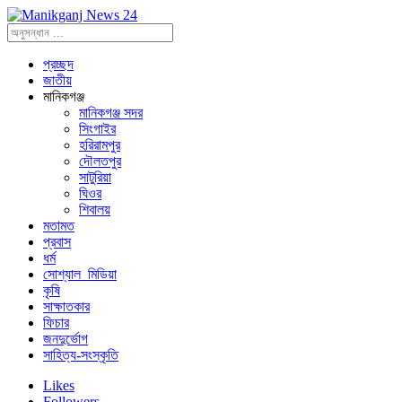
প্রচ্ছদ
জাতীয়
মানিকগঞ্জ
মানিকগঞ্জ সদর
সিংগাইর
হরিরামপুর
দৌলতপুর
সাটুরিয়া
ঘিওর
শিবালয়
মতামত
প্রবাস
ধর্ম
সোশ্যাল_মিডিয়া
কৃষি
সাক্ষাতকার
ফিচার
জনদুর্ভোগ
সাহিত্য-সংস্কৃতি
Likes
Followers