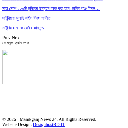
সারা দেশে ২৫০টি মন্দিরের উন্নয়ন কাজ করা হবে- মানিকগঞ্জে বিমান…
সাটুরিয়ায় জুলাই শহীদ দিবস পালিত
সাটুরিয়ায় মাদক সেবীর কারাদন্ড
Prev
Next
ফেসবুক ফ্যান পেজ
সম্পাদক: হাসান ফয়জী
বার্তা ও বাণিজ্যিক কার্যালয়
বালিয়াটী বাজার, সাটুরিয়া, মানিকগঞ্জ
মোবা- ০১৭১১ ৩০২৯১০
© 2026 - Manikganj News 24. All Rights Reserved.
Website Design:
DesignhostBD IT