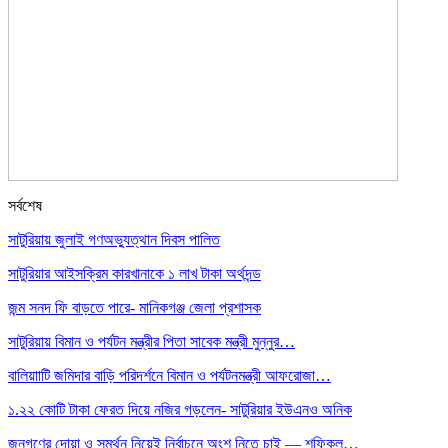
সর্বশেষ
সাটুরিয়ায় জুলাই গণঅভ্যুত্থান দিবস পালিত
সাটুরিয়ার আইসক্রিম কারখানাকে ১ লাখ টাকা অর্থদন্ড
জন্ম সনদ ফি বাড়তে পারে- মানিকগঞ্জ জেলা প্রশাসক
সাটুরিয়ায় বিমান ও পর্যটন মন্ত্রীর পিতা সাবেক মন্ত্রী মুন্নুর…
বালিয়াাটি জমিদার বাড়ি পরিদর্শনে বিমান ও পর্যটনমন্ত্রী আফরোজা…
১.২২ কোটি টাকা ফেরত দিয়ে নজির গড়লেন- সাটুরিয়ার ইউএনও অনিক
জনগণের দোয়া ও সমর্থন নিয়েই নির্বাচনে অংশ নিতে চাই — শফিকুল…