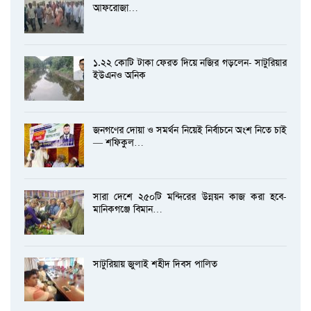
আফরোজা…
১.২২ কোটি টাকা ফেরত দিয়ে নজির গড়লেন- সাটুরিয়ার
ইউএনও অনিক
জনগণের দোয়া ও সমর্থন নিয়েই নির্বাচনে অংশ নিতে চাই
— শফিকুল…
সারা দেশে ২৫০টি মন্দিরের উন্নয়ন কাজ করা হবে-
মানিকগঞ্জে বিমান…
সাটুরিয়ায় জুলাই শহীদ দিবস পালিত