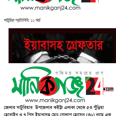
সাটুরিয়া প্রতিনিধি: ১১ মার্চ
জেলার সাটুরিয়ার উপজেলার কইট্টা এলাকা থেকে ৫৩ পুঁড়িয়া
হেরোইন ও ৭ পিস ইয়াবাসহ মোঃ গোলাপ হোসেন (৩০) নামে এক