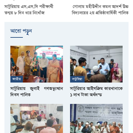
সাটুরিয়ায় এস,এস,সি পরীক্ষার্থী
গোলাম মহীউদ্দীন কমল আদর্শ উচ্চ
তন্ময় ৮ দিন ধরে নিখোঁজ
বিদ্যলয়ের ২য় প্রতিষ্ঠাবার্ষিকী পালিত
আরো পড়ুুন
জাতীয়
সাটুরিয়া
সাটুরিয়ায় জুলাই গণঅভ্যুত্থান
সাটুরিয়ার আইসক্রিম কারখানাকে
দিবস পালিত
১ লাখ টাকা অর্থদন্ড