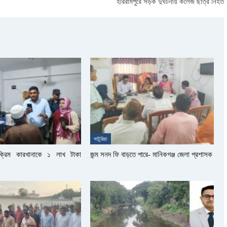
হরিরামপুরে সড়ক দুর্ঘটনায় কলেজ ছাত্র নিহত
সাটুরিয়া
সক্রিম কারখানাকে ১ লাখ টাকা
জন্ম সনদ ফি বাড়তে পারে- মানিকগঞ্জ জেলা প্রশাসক