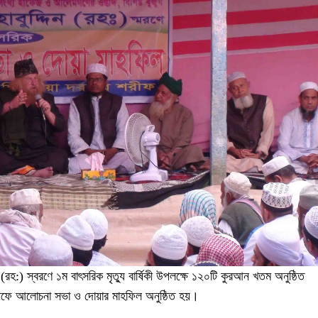
্দিন (রহ:) স্বরণে ১ম বাৎসরিক মৃত্যু বার্ষিকী উপলক্ষে ১২০টি কুরআন খতম অনুষ্ঠিত
শরীফে আলোচনা সভা ও দোয়ার মাহফিল অনুষ্ঠিত হয়।