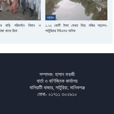
সাটুরিয়া
দার বাড়ি পরিদর্শনে বিমান ও
১.২২ কোটি টাকা ফেরত দিয়ে নজির গড়লেন-
রোজা খানম রিতা
সাটুরিয়ার ইউএনও অনিক
সম্পাদক: হাসান ফয়জী
বার্তা ও বাণিজ্যিক কার্যালয়
বালিয়াটী বাজার, সাটুরিয়া, মানিকগঞ্জ
মোবা- ০১৭১১ ৩০২৯১০