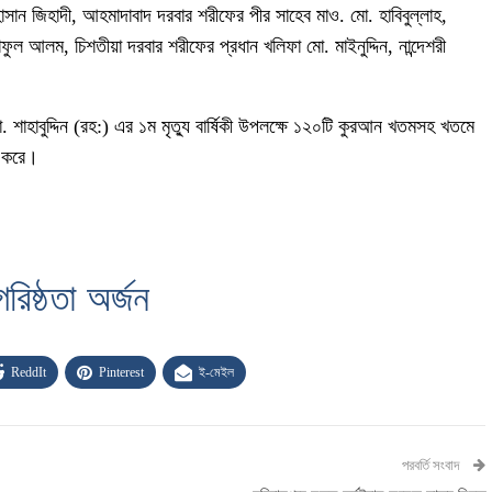
ান জিহাদী, আহমাদাবাদ দরবার শরীফের পীর সাহেব মাও. মো. হাবিবুল্লাহ,
ফুল আলম, চিশতীয়া দরবার শরীফের প্রধান খলিফা মো. মাইনুদ্দিন, নান্দেশরী
ো. শাহাবুদ্দিন (রহ:) এর ১ম মৃত্যু বার্ষিকী উপলক্ষে ১২০টি কুরআন খতমসহ খতমে
ণ করে।
রিষ্ঠতা অর্জন
ReddIt
Pinterest
ই-মেইল
পরবর্তি সংবাদ