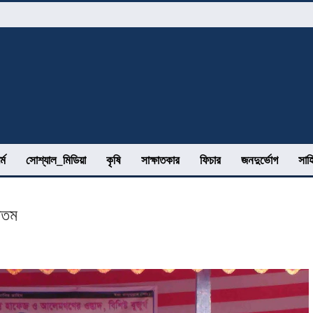
র্ম
সোশ্যাল_মিডিয়া
কৃষি
সাক্ষাতকার
ফিচার
জনদুর্ভোগ
সাহ
 খতম