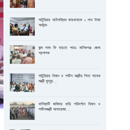
সাটুরিয়ার আইসক্রিম কারখানাকে ১ লাখ টাকা
অর্থদন্ড
জন্ম সনদ ফি বাড়তে পারে- মানিকগঞ্জ জেলা
প্রশাসক
সাটুরিয়ায় বিমান ও পর্যটন মন্ত্রীর পিতা সাবেক
মন্ত্রী মুন্নুর…
বালিয়াাটি জমিদার বাড়ি পরিদর্শনে বিমান ও
পর্যটনমন্ত্রী আফরোজা…