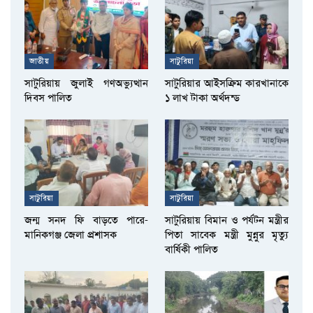
জাতীয়
সাটুরিয়া
সাটুরিয়ায় জুলাই গণঅভ্যুত্থান
সাটুরিয়ার আইসক্রিম কারখানাকে
দিবস পালিত
১ লাখ টাকা অর্থদন্ড
সাটুরিয়া
সাটুরিয়া
জন্ম সনদ ফি বাড়তে পারে-
সাটুরিয়ায় বিমান ও পর্যটন মন্ত্রীর
মানিকগঞ্জ জেলা প্রশাসক
পিতা সাবেক মন্ত্রী মুন্নুর মৃত্যু
বার্ষিকী পালিত