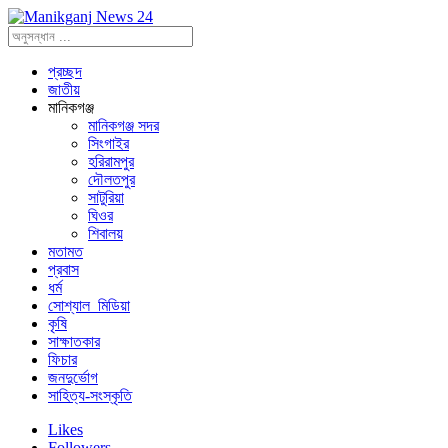
প্রচ্ছদ
জাতীয়
মানিকগঞ্জ
মানিকগঞ্জ সদর
সিংগাইর
হরিরামপুর
দৌলতপুর
সাটুরিয়া
ঘিওর
শিবালয়
মতামত
প্রবাস
ধর্ম
সোশ্যাল_মিডিয়া
কৃষি
সাক্ষাতকার
ফিচার
জনদুর্ভোগ
সাহিত্য-সংস্কৃতি
Likes
Followers