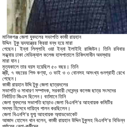
মানিকগঞ্জ জেলা যুবদলের সভাপতি কাজী রায়হান
উদ্দিন
টুকু হৃদযন্ত্রের ক্রিয়া বন্ধ হয়ে মারা
গেছেন। ইন্না লিল্লাহি ওয়া ইন্না ইলাইহি রাজিউন। তিনি রবিবার
সন্ধ্যায় ঢাকা মেডিক্যাল কলেজ হাসপাতালে চিকিৎসাধীন অবস্থায়
মারা যান।
মৃত্যকালে তার বয়স হয়েছিল ৫০ বছর। তিনি
স্ত্রী, ৭ বছরের শিশু কণ্যা, ৩ ভাই ও ৩ বোনসহ অসংখ্য গুনগ্রাহী রেখে
গেছেন।
কাজী রায়হান উদ্দি টুকু জেলা ছাত্রদলের
সভাপতি ও সাধারণ সম্পাদক, সরকারী দেবেন্দ্র কলেজ ছাত্র সংসদের
নির্বাচিত জিএস ছিলেন। বর্তমানে তিনি
জেলা যুবদলের সভাপতি ছাড়াও জেলা বিএনপি’র আহবায়ক কমিটির
সদস্য হিসেবে দায়িত্ব পালন করছিলেন।
জেলা বিএনপি’র যুগ্ম আহবায়ক অ্যাডভোকেট
আজাদ হোসেন খান বলেন, কাজী রায়হান উদ্দিন টুকুসহ বিএনপি’র বিভিন্ন
পর্যায়ের নেতা-কর্মীদের