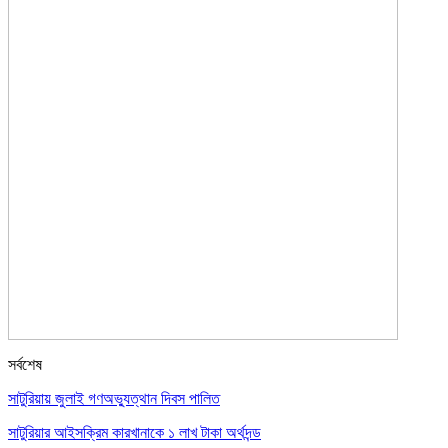
সর্বশেষ
সাটুরিয়ায় জুলাই গণঅভ্যুত্থান দিবস পালিত
সাটুরিয়ার আইসক্রিম কারখানাকে ১ লাখ টাকা অর্থদন্ড