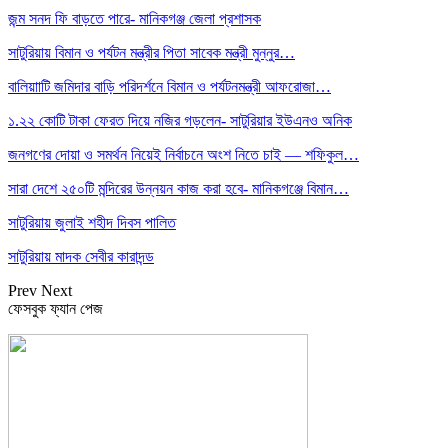
জন্ম সনদ ফি বাড়তে পারে- মানিকগঞ্জ জেলা প্রশাসক
সাটুরিয়ায় বিমান ও পর্যটন মন্ত্রীর পিতা সাবেক মন্ত্রী মুন্নুর…
বালিয়াাটি জমিদার বাড়ি পরিদর্শনে বিমান ও পর্যটনমন্ত্রী আফরোজা…
১.২২ কোটি টাকা ফেরত দিয়ে নজির গড়লেন- সাটুরিয়ার ইউএনও অনিক
জনগণের দোয়া ও সমর্থন নিয়েই নির্বাচনে অংশ নিতে চাই — শফিকুল…
সারা দেশে ২৫০টি মন্দিরের উন্নয়ন কাজ করা হবে- মানিকগঞ্জে বিমান…
সাটুরিয়ায় জুলাই শহীদ দিবস পালিত
সাটুরিয়ায় মাদক সেবীর কারাদন্ড
Prev
Next
ফেসবুক ফ্যান পেজ