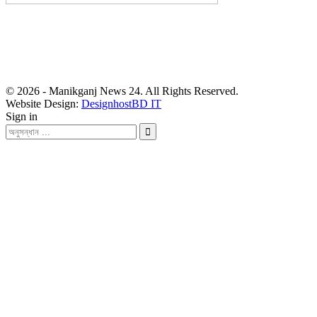
সম্পাদক: হাসান ফয়জী
বার্তা ও বাণিজ্যিক কার্যালয়
বালিয়াটী বাজার, সাটুরিয়া, মানিকগঞ্জ
মোবা- ০১৭১১ ৩০২৯১০
© 2026 - Manikganj News 24. All Rights Reserved.
Website Design:
DesignhostBD IT
Sign in