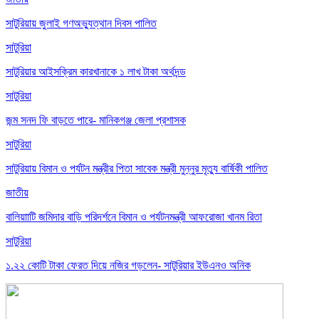
সাটুরিয়ায় জুলাই গণঅভ্যুত্থান দিবস পালিত
সাটুরিয়া
সাটুরিয়ার আইসক্রিম কারখানাকে ১ লাখ টাকা অর্থদন্ড
সাটুরিয়া
জন্ম সনদ ফি বাড়তে পারে- মানিকগঞ্জ জেলা প্রশাসক
সাটুরিয়া
সাটুরিয়ায় বিমান ও পর্যটন মন্ত্রীর পিতা সাবেক মন্ত্রী মুন্নুর মৃত্যু বার্ষিকী পালিত
জাতীয়
বালিয়াাটি জমিদার বাড়ি পরিদর্শনে বিমান ও পর্যটনমন্ত্রী আফরোজা খানম রিতা
সাটুরিয়া
১.২২ কোটি টাকা ফেরত দিয়ে নজির গড়লেন- সাটুরিয়ার ইউএনও অনিক