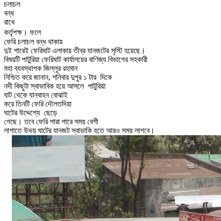
চলাচল
বন্ধ
রাখে
।
কর্তৃপক্ষ
ফলে
ফেরি চলাচল
বন্ধ
থাকায়
দুই পারেই
ফেরিঘাট
এলাকায় তীব্র যানজটের সৃস্টি হয়েছে।
বিষয়টি পাটুরিয়া
ফেরিঘাট
কার্যালয়ের
বাণিজ্য
বিভাগের
সহকারী
মহা ব্যবস্থাপক
জিল্লুর
রহমান
নিশ্চিত করে জানান, শ
নিবার
দুপুর ১ টার
দিকে
নদী কিছুটা স্বাভাবিক হয়ে আসলে
পাটুরিয়া
ঘাট
থেকে
যানবাহন
বোঝাই
করে
তিনটি
ফেরি
দৌলতদিয়া
ঘাটের
উদ্দেশ্যে
ছেড়ে
গেছে। তবে ফেরি পারা পারে সময় বেশী
লাগাতে উভয় ঘাটের যানজট স্বাভাকি হতে আরও সময় লাগবে।