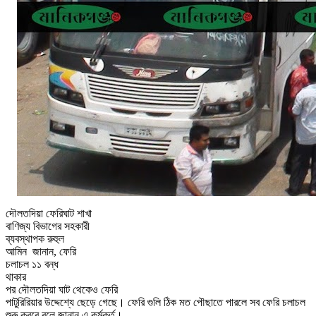
দৌলতদিয়া
ফেরিঘাট
শাখা
বাণিজ্য
বিভাগের
সহকারী
ব্যবস্থাপক
রুহুল
আমিন
জানান
,
ফেরি
চলাচল ১১
বন্ধ
থাকার
পর দৌলতদিয়া ঘাট থেকেও ফেরি
পাটুরিরিয়ার উদ্দেশ্যে ছেড়ে গেছে। ফেরি গুলি ঠিক মত পৌছাতে পারলে সব ফেরি চলাচল
শুরু করবে বলে জানান এ কর্মকর্ত।