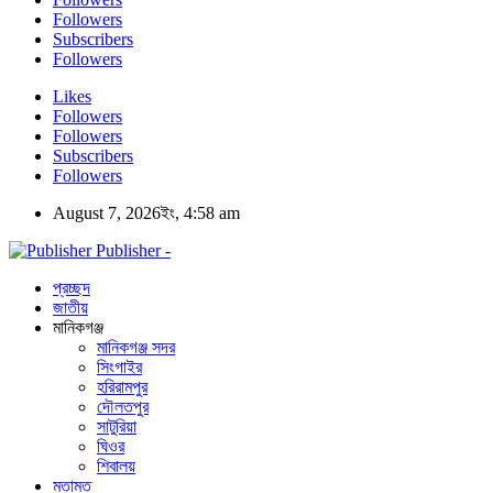
Followers
Subscribers
Followers
Likes
Followers
Followers
Subscribers
Followers
August 7, 2026ইং, 4:58 am
Publisher -
প্রচ্ছদ
জাতীয়
মানিকগঞ্জ
মানিকগঞ্জ সদর
সিংগাইর
হরিরামপুর
দৌলতপুর
সাটুরিয়া
ঘিওর
শিবালয়
মতামত