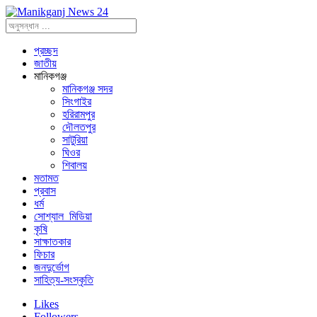
প্রচ্ছদ
জাতীয়
মানিকগঞ্জ
মানিকগঞ্জ সদর
সিংগাইর
হরিরামপুর
দৌলতপুর
সাটুরিয়া
ঘিওর
শিবালয়
মতামত
প্রবাস
ধর্ম
সোশ্যাল_মিডিয়া
কৃষি
সাক্ষাতকার
ফিচার
জনদুর্ভোগ
সাহিত্য-সংস্কৃতি
Likes
Followers