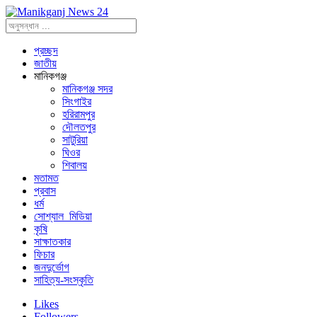
প্রচ্ছদ
জাতীয়
মানিকগঞ্জ
মানিকগঞ্জ সদর
সিংগাইর
হরিরামপুর
দৌলতপুর
সাটুরিয়া
ঘিওর
শিবালয়
মতামত
প্রবাস
ধর্ম
সোশ্যাল_মিডিয়া
কৃষি
সাক্ষাতকার
ফিচার
জনদুর্ভোগ
সাহিত্য-সংস্কৃতি
Likes
Followers