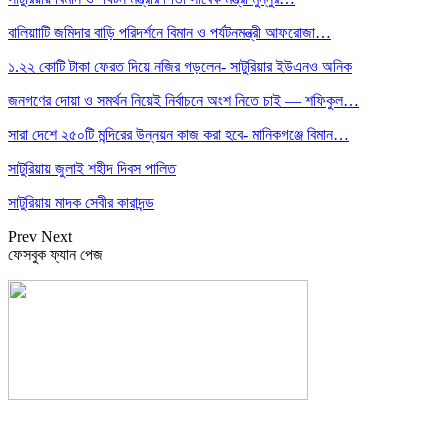
বালিয়াাটি জমিদার বাড়ি পরিদর্শনে বিমান ও পর্যটনমন্ত্রী আফরোজা…
১.২২ কোটি টাকা ফেরত দিয়ে নজির গড়লেন- সাটুরিয়ার ইউএনও অনিক
জনগণের দোয়া ও সমর্থন নিয়েই নির্বাচনে অংশ নিতে চাই — শফিকুল…
সারা দেশে ২৫০টি মন্দিরের উন্নয়ন কাজ করা হবে- মানিকগঞ্জে বিমান…
সাটুরিয়ায় জুলাই শহীদ দিবস পালিত
সাটুরিয়ায় মাদক সেবীর কারাদন্ড
Prev
Next
ফেসবুক ফ্যান পেজ