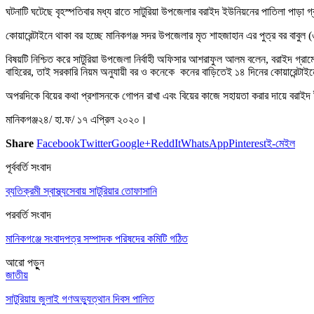
ঘটনাটি ঘটেছে বৃহস্পতিবার মধ্য রাতে সাটুরিয়া উপজেলার বরাইদ ইউনিয়নের পাতিলা পাড়া গ
কোয়ারেন্টাইনে থাকা বর হচ্ছে মানিকগঞ্জ সদর উপজেলার মৃত শাহজাহান এর পুত্র বর বাবু
বিষয়টি নিশ্চিত করে সাটুরিয়া উপজেলা নির্বাহী অফিসার আশরাফুল আলম বলেন, বরাইদ গ্র
বাহিরের, তাই সরকারি নিয়ম অনুযায়ী বর ও কনেকে কনের বাড়িতেই ১৪ দিনের কোয়ারেন্টাই
অপরদিকে বিয়ের কথা প্রশাসনকে গোপন রাখা এবং বিয়ের কাজে সহায়তা করার দায়ে বরাইদ 
মানিকগঞ্জ২৪/ হা.ফ/ ১৭ এপ্রিল ২০২০।
Share
Facebook
Twitter
Google+
ReddIt
WhatsApp
Pinterest
ই-মেইল
পূর্ববর্তি সংবাদ
ব্যতিক্রমী স্বাস্থ্যসেবায় সাটুরিয়ার তোফাসানি
পরবর্তি সংবাদ
মানিকগঞ্জে সংবাদপত্র সম্পাদক পরিষদের কমিটি গঠিত
আরো পড়ুুন
জাতীয়
সাটুরিয়ায় জুলাই গণঅভ্যুত্থান দিবস পালিত