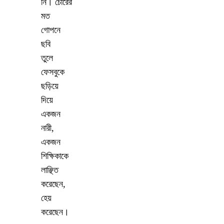
নি
।
চোরের
মত
গোপনে
ছবি
তুলে
ফেসবুকে
ছড়িয়ে
দিয়ে
একজন
নারী
,
একজন
শিক্ষিকাকে
লাঞ্ছিত
করেছেন
,
হেয়
করেছেন
।