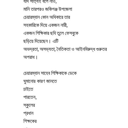
যদি
সত্যিই
বলে
নাও,
মানি
তারপরও
জকিগঞ্জ
উপজেলা
চেয়ারম্যান
কোন
অধিকারে
তার
,
সহকারিকে
দিয়ে
একজন
নারী
একজন
শিক্ষিকার
ছবি
তুলে
ফেসবুকে
ছড়িয়ে
দিয়েছেন
।
এটি
,
,
অভদ্রতা
অসভ্যতা
নৈতিকতা
ও
আইনবিরুদ্ধ
গুরুতর
অপরাধ
।
চেয়ারম্যান
সাহেব
শিক্ষিকাকে
ডেকে
ঘ
ুমানোর
কারণ
জানতে
চাইতে
পারতেন
,
স্কুলের
প্রধান
শিক্ষকের