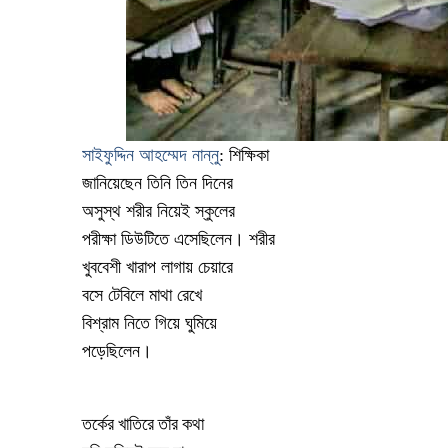
সাইফুদ্দিন আহম্মেদ নান্নু
: শিক্ষিকা
জানিয়েছেন
তিনি
তিন
দিনের
অসুস্থ
শরীর
নিয়েই
স্কুলের
পরীক্ষা
ডিউটিতে
এসেছিলেন
।
শরীর
খুববেশী
খারাপ
লাগায়
চেয়ারে
বসে
টেবিলে
মাথা
রেখে
বিশ্রাম
নিতে
গিয়ে
ঘুমিয়ে
পড়েছিলেন
।
তর্কের
খাতিরে
তাঁর
কথা