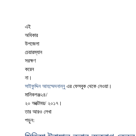
এই
অধিকার
উপজেলা
চেয়ারম্যান
সরক্ষণ
করেন
না
।
সাইফুদ্দিন আহম্মেদনান্নু
এর ফেসবুক থেকে নেওয়া।
মানিকগঞ্জ২৪/
২০ অক্টোবর/ ২০১৭।
তার আরও লেখা
পড়ুন: