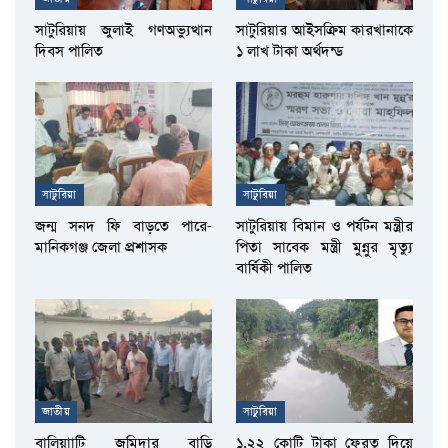
সাটুরিয়ায় জুলাই গণঅভ্যুত্থান
সাটুরিয়ার আইসক্রিম কারখানাকে
দিবস পালিত
১ লাখ টাকা অর্থদন্ড
সাটুরিয়া
সাটুরিয়া
জন্ম সনদ ফি বাড়তে পারে-
সাটুরিয়ায় বিমান ও পর্যটন মন্ত্রীর
মানিকগঞ্জ জেলা প্রশাসক
পিতা সাবেক মন্ত্রী মুন্নুর মৃত্যু
বার্ষিকী পালিত
জাতীয়
সাটুরিয়া
বালিয়াাটি জমিদার বাড়ি
১.২২ কোটি টাকা ফেরত দিয়ে