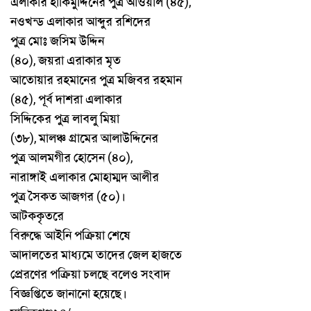
এলাকার
হাকিমুদ্দিনের
পুত্র
আওয়াল
৪৫
(
),
নওখন্ড
এলাকার
আব্দুর
রশিদের
পুত্র
মোঃ
জসিম
উদ্দিন
৪০
জয়রা
এরাকার
মৃত
(
),
আতোয়ার
রহমানের
পুত্র
মজিবর
রহমান
৪৫
পূর্ব
দাশরা
এলাকার
(
),
সিদ্দিকের
পুত্র
লাবলু
মিয়া
৩৮
মালঞ্চ
গ্রামের
আলাউদ্দিনের
(
),
পুত্র
আলমগীর
হোসেন
৪০
(
),
নারাঙ্গাই
এলাকার
মোহাম্মদ
আলীর
পুত্র
সৈকত
আজগর
৫০
।
(
)
আটককৃতরে
বিরুদ্ধে
আইনি
পক্রিয়া
শেষে
আদালতের
মাধ্যমে
তাদের
জেল
হাজতে
প্রেরণের
পক্রিয়া
চলছে
বলেও
সংবাদ
বিজ্ঞপ্তিতে
জানানো
হয়েছে
।