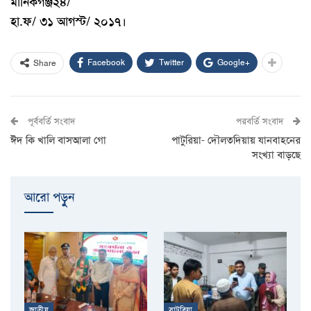
মানিকগঞ্জ২৪/
হা.ফ/ ৩১ আগস্ট/ ২০১৭।
Facebook
Twitter
Google+
Share
পূর্ববর্তি সংবাদ
পরবর্তি সংবাদ
ঈদ কি খালি বাসআলা গো
পাটুরিয়া- দৌলতদিয়ায় যানবাহনের
সংখ্যা বাড়ছে
আরো পড়ুুন
জাতীয়
সাটুরিয়া