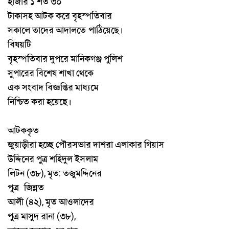
হাজার
১
শত
৩০
টাকাসহ
আটক
করে
বৃহস্পতিবার
সকালে
তাদের
আদালতে পাঠিয়েছে
।
বিষয়টি
বৃহস্পতিবার
দুপরে
মানিকগঞ্জ
পুলিশ
সুপারের
বিশেষ
শাখা
থেকে
এক
সংবাদ
বিজ্ঞপ্তির
মাধ্যমে
নিশ্চিত
করা
হয়েছে
।
আটককৃত
জুয়াড়ীরা
হচ্ছে
পৌরসভার
দাশরা
এলাকার
গিয়াস
উদ্দিনের
পুত্র
শহিদুল
ইসলাম
লিটন
৩৮
মৃত
তজুমদ্দিনের
(
),
:
পুত্র
জিন্নত
আলী
৪২
মৃত
আওলাদের
(
),
পুত্র
মাসুদ
রানা
৩৮
(
),