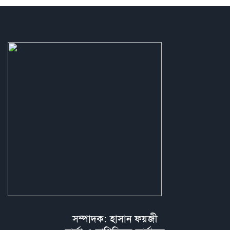
সম্পাদক: হাসান ফয়জী