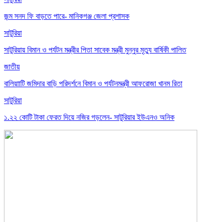
জন্ম সনদ ফি বাড়তে পারে- মানিকগঞ্জ জেলা প্রশাসক
সাটুরিয়া
সাটুরিয়ায় বিমান ও পর্যটন মন্ত্রীর পিতা সাবেক মন্ত্রী মুন্নুর মৃত্যু বার্ষিকী পালিত
জাতীয়
বালিয়াাটি জমিদার বাড়ি পরিদর্শনে বিমান ও পর্যটনমন্ত্রী আফরোজা খানম রিতা
সাটুরিয়া
১.২২ কোটি টাকা ফেরত দিয়ে নজির গড়লেন- সাটুরিয়ার ইউএনও অনিক