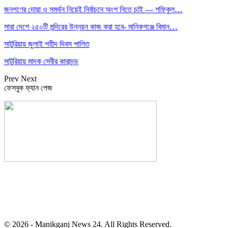
জনগণের দোয়া ও সমর্থন নিয়েই নির্বাচনে অংশ নিতে চাই — শফিকুল…
সারা দেশে ২৫০টি মন্দিরের উন্নয়ন কাজ করা হবে- মানিকগঞ্জে বিমান…
সাটুরিয়ায় জুলাই শহীদ দিবস পালিত
সাটুরিয়ায় মাদক সেবীর কারাদন্ড
Prev
Next
ফেসবুক ফ্যান পেজ
সম্পাদক: হাসান ফয়জী
বার্তা ও বাণিজ্যিক কার্যালয়
বালিয়াটী বাজার, সাটুরিয়া, মানিকগঞ্জ
মোবা- ০১৭১১ ৩০২৯১০
© 2026 - Manikganj News 24. All Rights Reserved.