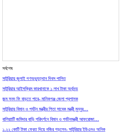
সর্বশেষ
সাটুরিয়ায় জুলাই গণঅভ্যুত্থান দিবস পালিত
সাটুরিয়ার আইসক্রিম কারখানাকে ১ লাখ টাকা অর্থদন্ড
জন্ম সনদ ফি বাড়তে পারে- মানিকগঞ্জ জেলা প্রশাসক
সাটুরিয়ায় বিমান ও পর্যটন মন্ত্রীর পিতা সাবেক মন্ত্রী মুন্নুর…
বালিয়াাটি জমিদার বাড়ি পরিদর্শনে বিমান ও পর্যটনমন্ত্রী আফরোজা…
১.২২ কোটি টাকা ফেরত দিয়ে নজির গড়লেন- সাটুরিয়ার ইউএনও অনিক