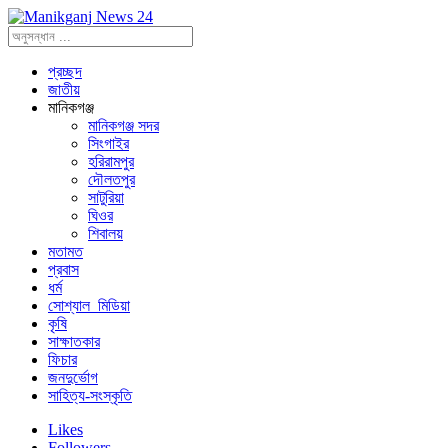
প্রচ্ছদ
জাতীয়
মানিকগঞ্জ
মানিকগঞ্জ সদর
সিংগাইর
হরিরামপুর
দৌলতপুর
সাটুরিয়া
ঘিওর
শিবালয়
মতামত
প্রবাস
ধর্ম
সোশ্যাল_মিডিয়া
কৃষি
সাক্ষাতকার
ফিচার
জনদুর্ভোগ
সাহিত্য-সংস্কৃতি
Likes
Followers