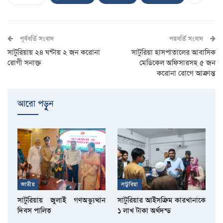
পূর্ববর্তি সংবাদ
পরবর্তি সংবাদ
সাটুরিয়ায় ২৪ ঘন্টায় ২ জন করোনা
সাটুরিয়া হাসপাতালের আবাসিক
রোগী সনাক্ত
মেডিকেল অফিসারসহ ৫ জন
করোনা রোগে আক্রান্ত
আরো পড়ুুন
জাতীয়
সাটুরিয়া
সাটুরিয়ায় জুলাই গণঅভ্যুত্থান
সাটুরিয়ার আইসক্রিম কারখানাকে
দিবস পালিত
১ লাখ টাকা অর্থদন্ড