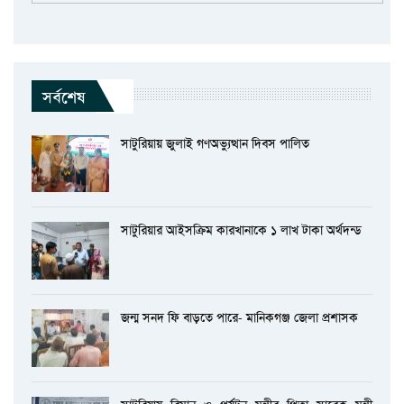
সর্বশেষ
সাটুরিয়ায় জুলাই গণঅভ্যুত্থান দিবস পালিত
সাটুরিয়ার আইসক্রিম কারখানাকে ১ লাখ টাকা অর্থদন্ড
জন্ম সনদ ফি বাড়তে পারে- মানিকগঞ্জ জেলা প্রশাসক