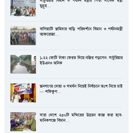
সাটুরিয়ায় বিমান ও পর্যটন মন্ত্রীর পিতা সাবেক মন্ত্রী
মুন্নুর…
বালিয়াাটি জমিদার বাড়ি পরিদর্শনে বিমান ও পর্যটনমন্ত্রী
আফরোজা…
১.২২ কোটি টাকা ফেরত দিয়ে নজির গড়লেন- সাটুরিয়ার
ইউএনও অনিক
জনগণের দোয়া ও সমর্থন নিয়েই নির্বাচনে অংশ নিতে চাই
— শফিকুল…
সারা দেশে ২৫০টি মন্দিরের উন্নয়ন কাজ করা হবে-
মানিকগঞ্জে বিমান…