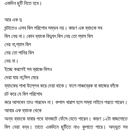
একদিন
ছুটি
নিতে
হবে।
আর
এক
দু
ঘন্টাতেও
এসব
বিল
পরিশোধ
সম্ভব
নয়।
কারণ
এক
ব্যাংকে
সব
বিল
নেয়
না।
কোন
ব্যাংক
বিদ্যুৎ
বিল
নেয়
তো
গ্যাস
বিল
,
নেয়
না
গ্যাস
বিল
নেয়
তো
পানির
বিল
নেয়
না।
ইচ্ছে
করলেই
সব
ব্রাঞ্চে
বিলও
,
দেয়া
যায়
না
সিল
মেরে
ব্যাংকের
শাখা
উল্লেখ
করে
দেয়া
থাকে।
ফলে
লাঞ্চব্রেক
বা
কাজের
ফাঁকে
চট
করে
যে
বিল
পরিশোধ
করে
আসবেন
তাও
পারবেন
না। কপাল
খারাপ
হলে
লম্বা
লাইনে
পরতে
পারেন।
আবার
এক
ব্যাংক
থেকে
অন্য
ব্যাংকে
যাবার
পথে
যানজটে
ফেঁসে
যেতে
পারেন।
কারণ
১২টা
বাজলোতে
বিল
নেয়া
বন্ধ।
তাতে
একদিনে
ছুটিতে
নাও
কুলাতে
পারে।
অদ্ভুত
সব