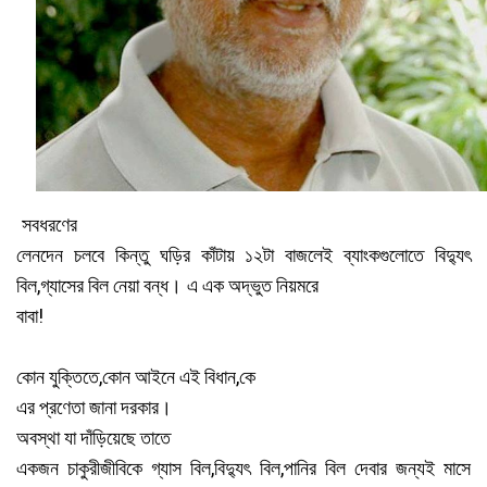
সবধরণের
লেনদেন
চলবে
কিন্তু
ঘড়ির
কাঁটায়
১২টা
বাজলেই
ব্যাংকগুলোতে
বিদ্যুৎ
,
বিল
গ্যাসের
বিল
নেয়া
বন্ধ। এ
এক
অদ্ভুত
নিয়মরে
!
বাবা
,
,
কোন
যুক্তিতে
কোন
আইনে
এই
বিধান
কে
এর
প্রণেতা
জানা
দরকার।
অবস্থা
যা
দাঁড়িয়েছে
তাতে
,
,
একজন
চাকুরীজীবিকে
গ্যাস
বিল
বিদ্যুৎ
বিল
পানির
বিল
দেবার
জন্যই
মাসে