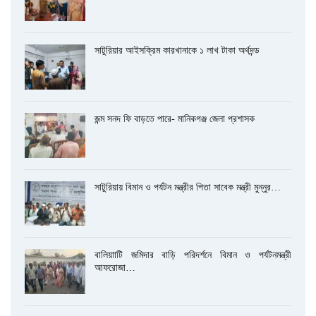
সাটুরিয়ার আইসক্রিম কারখানাকে ১ লাখ টাকা অর্থদন্ড
জন্ম সনদ ফি বাড়তে পারে- মানিকগঞ্জ জেলা প্রশাসক
সাটুরিয়ায় বিমান ও পর্যটন মন্ত্রীর পিতা সাবেক মন্ত্রী মুন্নুর…
বালিয়াাটি জমিদার বাড়ি পরিদর্শনে বিমান ও পর্যটনমন্ত্রী
আফরোজা…