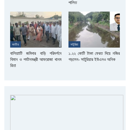
পালিত
জাতীয়
সাটুরিয়া
বালিয়াাটি জমিদার বাড়ি পরিদর্শনে
১.২২ কোটি টাকা ফেরত দিয়ে নজির
বিমান ও পর্যটনমন্ত্রী আফরোজা খানম
গড়লেন- সাটুরিয়ার ইউএনও অনিক
রিতা