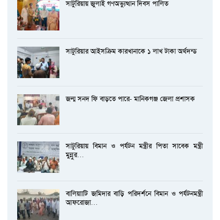
সাটুরিয়ায় জুলাই গণঅভ্যুত্থান দিবস পালিত
সাটুরিয়ার আইসক্রিম কারখানাকে ১ লাখ টাকা অর্থদন্ড
জন্ম সনদ ফি বাড়তে পারে- মানিকগঞ্জ জেলা প্রশাসক
সাটুরিয়ায় বিমান ও পর্যটন মন্ত্রীর পিতা সাবেক মন্ত্রী
মুন্নুর…
বালিয়াাটি জমিদার বাড়ি পরিদর্শনে বিমান ও পর্যটনমন্ত্রী
আফরোজা…