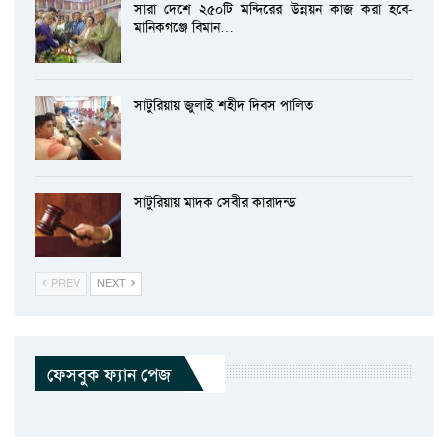
সারা দেশে ২৫০টি মন্দিরের উন্নয়ন কাজ করা হবে-
মানিকগঞ্জে বিমান…
সাটুরিয়ায় জুলাই শহীদ দিবস পালিত
সাটুরিয়ায় মাদক সেবীর কারাদন্ড
PREV
NEXT
ফেসবুক ফ্যান পেজ