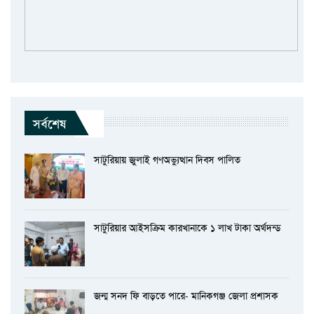
সর্বশেষ
সাটুরিয়ায় জুলাই গণঅভ্যুত্থান দিবস পালিত
সাটুরিয়ার আইসক্রিম কারখানাকে ১ লাখ টাকা অর্থদন্ড
জন্ম সনদ ফি বাড়তে পারে- মানিকগঞ্জ জেলা প্রশাসক