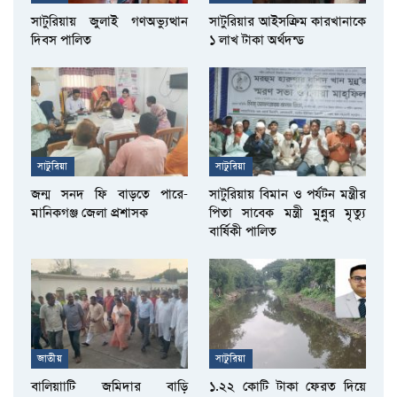
সাটুরিয়ায় জুলাই গণঅভ্যুত্থান
সাটুরিয়ার আইসক্রিম কারখানাকে
দিবস পালিত
১ লাখ টাকা অর্থদন্ড
সাটুরিয়া
সাটুরিয়া
জন্ম সনদ ফি বাড়তে পারে-
সাটুরিয়ায় বিমান ও পর্যটন মন্ত্রীর
মানিকগঞ্জ জেলা প্রশাসক
পিতা সাবেক মন্ত্রী মুন্নুর মৃত্যু
বার্ষিকী পালিত
জাতীয়
সাটুরিয়া
বালিয়াাটি জমিদার বাড়ি
১.২২ কোটি টাকা ফেরত দিয়ে