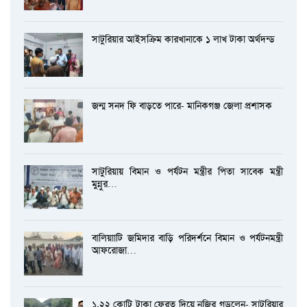
সাটুরিয়ার আইসক্রিম কারখানাকে ১ লাখ টাকা অর্থদন্ড
জন্ম সনদ ফি বাড়তে পারে- মানিকগঞ্জ জেলা প্রশাসক
সাটুরিয়ায় বিমান ও পর্যটন মন্ত্রীর পিতা সাবেক মন্ত্রী
মুন্নুর…
বালিয়াাটি জমিদার বাড়ি পরিদর্শনে বিমান ও পর্যটনমন্ত্রী
আফরোজা…
১.২২ কোটি টাকা ফেরত দিয়ে নজির গড়লেন- সাটুরিয়ার