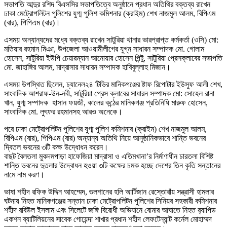
সভাপতি আব্দুর রশিদ বিএসসির সভাপতিত্বে অনুষ্ঠানে প্রধান অতিথির বক্তব্য রাখেন
ঢাকা মেট্রোপলিটন পুলিশের যুগ্ম পুলিশ কমিশনার (ক্রাইম) শেখ নাজমুল আলম, বিপিএম
(বার), পিপিএম (বার)।
এসময় অন্যান্যদের মধ্যে বক্তব্য রাখেন সাটুরিয়া থানার ভারপ্রাপ্ত কর্মকর্তা (ওসি) মো:
মতিয়ার রহমান মিঞা, উপজেলা আওয়ামীলীগের যুগ্ন সাধারন সম্পাদক মো. গোলাম
হোসেন, সাটুরিয়া ইউপি চেয়ারম্যান আনোয়ার হোসেন পিন্টু, সাটুরিয়া প্রেসক্লাবের সভাপতি
মো. জাহাঙ্গির আলম, মাদ্রাসার সাধারন সম্পাদক হাবিবুল্লাহ মিজান।
এসময় উপস্থিত ছিলেন, চ্যানেল২৪ টিভির মানিকগঞ্জের ষ্টাফ রিপোটার ইউসুফ আলী শেখ,
সাংবাদিক আশরাফ-উন-নবী, সাটুরিয়া প্রেস ক্লাবের সাধারন সম্পাদক মো: সোহেল রানা
খান, যুগ্ম সম্পাদক হাসান ফয়জী, কালের কন্ঠের মানিকগঞ্জ প্রতিনিধি মারুফ হোসেন,
সাংবাদিক মো. লুৎফর রহমানসহ আরও অনেকে।
পরে ঢাকা মেট্রোপলিটন পুলিশের যুগ্ম পুলিশ কমিশনার (ক্রাইম) শেখ নাজমুল আলম,
বিপিএম (বার), পিপিএম (বার) অন্যান্য অতিথি নিয়ে আনুষ্ঠানিকভাবে শান্তি ভবনের
দ্বিতল ভবনের ৩টি কক্ষ উদ্ধোধন করেন।
বাছট বৈলতলা মুকদমপাড়া হাফেজিয়া মাদ্রাসা ও এতিমখানা’র নির্মাণাধীন চারতলা বিশিষ্ট
শান্তি ভবনের দুতলার উদ্বোধন হওয়া ৩টি কক্ষের চমক হচ্ছে দেশের তিন কৃতি সন্তানের
নামে নাম করণ।
ভাষা শহীদ রফিক উদ্দিন আহম্মেদ, গুলশানের হলি আর্টিজান রেস্তোরাঁয় সন্ত্রাসী হামলার
ঘটনায় নিহত মানিকগঞ্জের সন্তান ঢাকা মেট্রোপলিটন পুলিশের সিনিয়র সহকারী কমিশনার
শহীদ রবিউল ইসলাম এবং সিলেটে জঙ্গি বিরোধী অভিযানে বোমার আঘাতে নিহত র‌্যাপিড
একশন ব্যাটিলিয়নের সাবেক গোয়েন্দা শাখার প্রধান শহীদ লেফটেন্যান্ট কর্নেল মোহাম্মদ