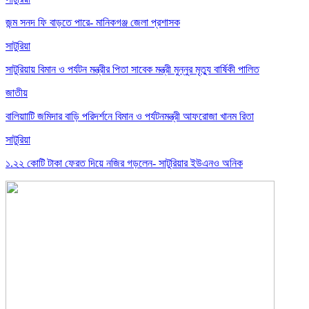
জন্ম সনদ ফি বাড়তে পারে- মানিকগঞ্জ জেলা প্রশাসক
সাটুরিয়া
সাটুরিয়ায় বিমান ও পর্যটন মন্ত্রীর পিতা সাবেক মন্ত্রী মুন্নুর মৃত্যু বার্ষিকী পালিত
জাতীয়
বালিয়াাটি জমিদার বাড়ি পরিদর্শনে বিমান ও পর্যটনমন্ত্রী আফরোজা খানম রিতা
সাটুরিয়া
১.২২ কোটি টাকা ফেরত দিয়ে নজির গড়লেন- সাটুরিয়ার ইউএনও অনিক