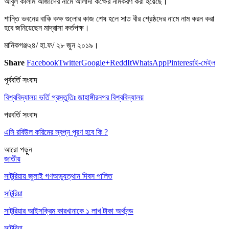
আবুল কালাম আজাদের নামে আলাদা কক্ষের নামকরণ করা হয়েছে।
শান্তি ভবনের বাকি কক্ষ গুলোর কাজ শেষ হলে সাত বীর শ্রেষ্ঠদের নামে নাম করন করা
হবে জনিয়েছেন মাদ্রাসা কর্তপক্ষ।
মানিকগঞ্জ২৪/ হা.ফ/ ২৮ জুন ২০১৯।
Share
Facebook
Twitter
Google+
ReddIt
WhatsApp
Pinterest
ই-মেইল
পূর্ববর্তি সংবাদ
বিশ্ববিদ্যালয় ভর্তি প্রস্তুতিঃ জাহাঙ্গীরনগর বিশ্ববিদ্যালয়
পরবর্তি সংবাদ
এসি রবিউল করিমের স্বপ্ন পূরণ হবে কি ?
আরো পড়ুুন
জাতীয়
সাটুরিয়ায় জুলাই গণঅভ্যুত্থান দিবস পালিত
সাটুরিয়া
সাটুরিয়ার আইসক্রিম কারখানাকে ১ লাখ টাকা অর্থদন্ড
সাটুরিয়া