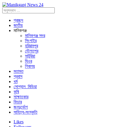
প্রচ্ছদ
জাতীয়
মানিকগঞ্জ
মানিকগঞ্জ সদর
সিংগাইর
হরিরামপুর
দৌলতপুর
সাটুরিয়া
ঘিওর
শিবালয়
মতামত
প্রবাস
ধর্ম
সোশ্যাল_মিডিয়া
কৃষি
সাক্ষাতকার
ফিচার
জনদুর্ভোগ
সাহিত্য-সংস্কৃতি
Likes
Followers