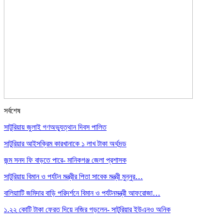
সর্বশেষ
সাটুরিয়ায় জুলাই গণঅভ্যুত্থান দিবস পালিত
সাটুরিয়ার আইসক্রিম কারখানাকে ১ লাখ টাকা অর্থদন্ড
জন্ম সনদ ফি বাড়তে পারে- মানিকগঞ্জ জেলা প্রশাসক
সাটুরিয়ায় বিমান ও পর্যটন মন্ত্রীর পিতা সাবেক মন্ত্রী মুন্নুর…
বালিয়াাটি জমিদার বাড়ি পরিদর্শনে বিমান ও পর্যটনমন্ত্রী আফরোজা…
১.২২ কোটি টাকা ফেরত দিয়ে নজির গড়লেন- সাটুরিয়ার ইউএনও অনিক