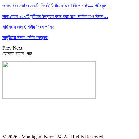
জনগণের দোয়া ও সমর্থন নিয়েই নির্বাচনে অংশ নিতে চাই — শফিকুল…
সারা দেশে ২৫০টি মন্দিরের উন্নয়ন কাজ করা হবে- মানিকগঞ্জে বিমান…
সাটুরিয়ায় জুলাই শহীদ দিবস পালিত
সাটুরিয়ায় মাদক সেবীর কারাদন্ড
Prev
Next
ফেসবুক ফ্যান পেজ
সম্পাদক: হাসান ফয়জী
বার্তা ও বাণিজ্যিক কার্যালয়
বালিয়াটী বাজার, সাটুরিয়া, মানিকগঞ্জ
মোবা- ০১৭১১ ৩০২৯১০
© 2026 - Manikganj News 24. All Rights Reserved.