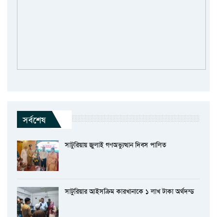
সর্বশেষ
সাটুরিয়ায় জুলাই গণঅভ্যুত্থান দিবস পালিত
সাটুরিয়ার আইসক্রিম কারখানাকে ১ লাখ টাকা অর্থদন্ড