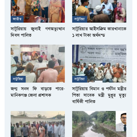
জাতীয়
সাটুরিয়া
সাটুরিয়ায় জুলাই গণঅভ্যুত্থান
সাটুরিয়ার আইসক্রিম কারখানাকে
দিবস পালিত
১ লাখ টাকা অর্থদন্ড
সাটুরিয়া
সাটুরিয়া
জন্ম সনদ ফি বাড়তে পারে-
সাটুরিয়ায় বিমান ও পর্যটন মন্ত্রীর
মানিকগঞ্জ জেলা প্রশাসক
পিতা সাবেক মন্ত্রী মুন্নুর মৃত্যু
বার্ষিকী পালিত