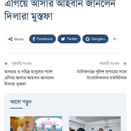
এগিয়ে আসার আহবান জানলেন
দিলারা মুস্তফা
Facebook
Twitter
Google+
Share
পূর্ববর্তি সংবাদ
পরবর্তি সংবাদ
অসহায় ও দরিদ্র মানুষের পাশে
মানিকগঞ্জে পুলিশ সুপারের সাথে
এগিয়ে আসার আহবান জানলেন
সাংবাদিকদের মতবিনিময়
দিলারা মুস্তফা
আরো পড়ুুন