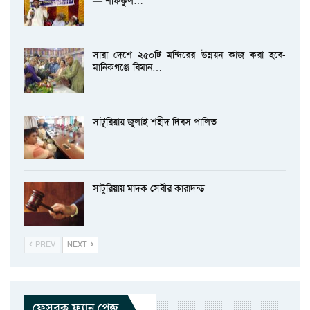
— শফিকুল…
সারা দেশে ২৫০টি মন্দিরের উন্নয়ন কাজ করা হবে-
মানিকগঞ্জে বিমান…
সাটুরিয়ায় জুলাই শহীদ দিবস পালিত
সাটুরিয়ায় মাদক সেবীর কারাদন্ড
PREV
NEXT
ফেসবুক ফ্যান পেজ