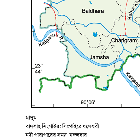
মাসুম
বাদশাহ
সিংগাইর:
সিংগাইরে
ধলেশ্বরী
নদী
পারাপারের
সময়
মঙ্গলবার