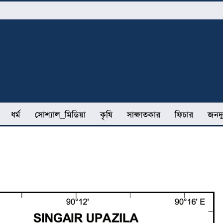
ধর্ম
সোশ্যাল_মিডিয়া
কৃষি
সাক্ষাতকার
ফিচার
জনদু