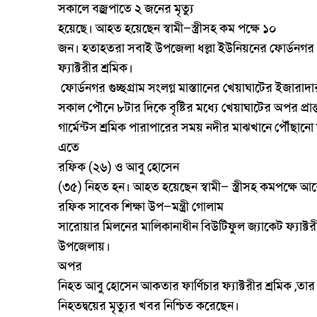
সকালে
বজ্রপাতে
২
জনের
মৃত্যু
হয়েছে।
আহত
হয়েছেন
স্বামী
স্ত্রীসহ
কম
পক্ষে
১০
–
জন।
হতাহতরা
সবাই
উপজেলা
ধল্লা
ইউনিয়নের
ফোর্ডনগর
ফ্যাক্টরীর
শ্রমিক।
ফোর্ডনগর
গুচ্ছগ্রাম
সংলগ্ন
মাস্তাানের
খেয়াঘাটের
ইজারাদা
সকাল
পৌনে
৮টার
দিকে
বৃষ্টির
মধ্যে
খেয়াঘাটের
অপর
প্রান
গার্মেন্টস
শ্রমিক
পারাপারের
সময়
নদীর
মাঝখানে
পৌঁছানো
এতে
রফিক
২৬
ও
আবু
হোসেন
(
)
৩৫
নিহত
হন।
আহত
হয়েছেন
স্বামী
স্ত্রীসহ
কমপক্ষে
আর
(
)
–
রফিক
সাবেক
শিক্ষা
উপ
মন্ত্রী
গোলাম
–
সারোয়ার
মিলনের
মালিকানাধীন
বিউটিফুল
জ্যাকেট
ফ্যাক্ট
উপজেলায়।
অপর
নিহত
আবু
হোসেন
আকতার
ফার্ণিচার
ফ্যাক্টরীর
শ্রমিক
তার
,
নিহতদ্বয়ের
মৃত্যুর
খবর
নিশ্চিত
করেছেন।