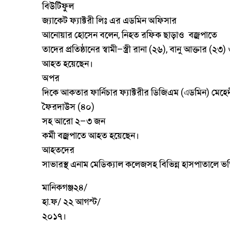
বিউটিফুল
জ্যাকেট
ফ্যাক্টরী
লিঃ
এর
এডমিন
অফিসার
আনোয়ার
হোসেন
বলেন
নিহত
রফিক
ছাড়াও
বজ্রপাতে
,
তাদের
প্রতিষ্ঠানের
স্বামী
স্ত্রী
রানা
২৬
বানু
আক্তার
২৩
–
(
),
(
)
আহত
হয়েছেন।
অপর
দিকে
আকতার
ফার্নিচার
ফ্যাক্টরীর
ডিজিএম
ডমিন
মেহে
(এ
)
ফৈরদাউস
৪০
(
)
সহ
আরো
২
৩
জন
–
কর্মী
বজ্রপাতে
আহত
হয়েছেন।
আহতদের
সাভারস্থ
এনাম
মেডিক্যাল
কলেজসহ
বিভিন্ন
হাসপাতালে
ভর্
মানিকগঞ্জ২৪
/
হা
ফ
২২
আগস্ট
.
/
/
২০১৭।