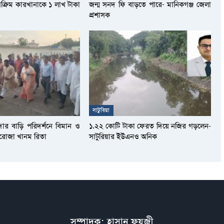
সক্রিম কারখানাকে ১ লাখ টাকা
জন্ম সনদ ফি বাড়তে পারে- মানিকগঞ্জ জেলা
প্রশাসক
সাটুরিয়া
দার বাড়ি পরিদর্শনে বিমান ও
১.২২ কোটি টাকা ফেরত দিয়ে নজির গড়লেন-
আফরোজা খানম রিতা
সাটুরিয়ার ইউএনও অনিক
সম্পাদক: হাসান ফয়জী