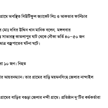
গ্রামে
অবস্থিত
বিউটিফুল
জ্যাকেট
লিঃ
ও
আকতার
ফার্নিচার
র
মোঃ
দবির
উদ্দিন
খান
মানিক
বলেন
মঙ্গলবার
,
্ত
সাভারস্থ
কাতলাপুর
ঘাট
থেকে
নৌকা
ভর্তি
৪০
৫০
জন
–
মাত্র
বজ্রপাতের
ঘটনা
ঘটে।
ো
১০
জন।
নিহত
রীর
আয়রনম্যান।
তার
গ্রামের
বাড়ি
ময়মনসিংহ
জেলার
নান্দাইল
গ্রামের
বাড়ির
বগুড়া
জেলার
নন্দী
গ্রামে।
প্রতিষ্ঠান
দু
‘
টির
কর্মকর্তারা