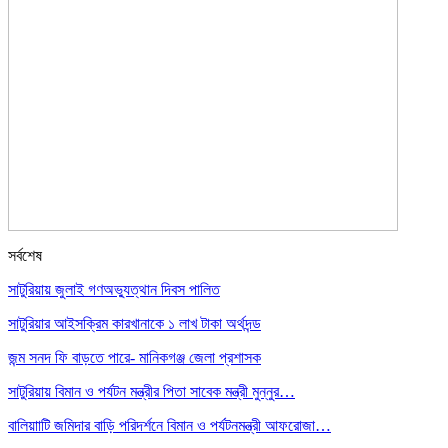
সর্বশেষ
সাটুরিয়ায় জুলাই গণঅভ্যুত্থান দিবস পালিত
সাটুরিয়ার আইসক্রিম কারখানাকে ১ লাখ টাকা অর্থদন্ড
জন্ম সনদ ফি বাড়তে পারে- মানিকগঞ্জ জেলা প্রশাসক
সাটুরিয়ায় বিমান ও পর্যটন মন্ত্রীর পিতা সাবেক মন্ত্রী মুন্নুর…
বালিয়াাটি জমিদার বাড়ি পরিদর্শনে বিমান ও পর্যটনমন্ত্রী আফরোজা…