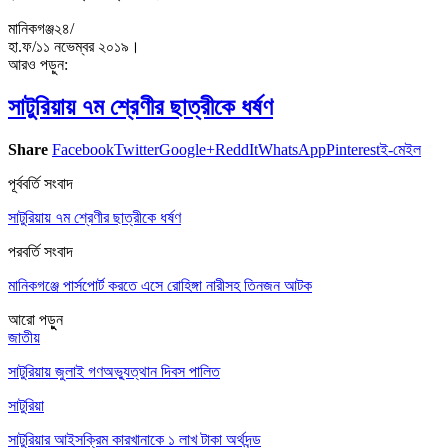
মানিকগঞ্জ২৪/
হা.ফ/১১ নভেম্বর ২০১৯।
আরও পড়ুন:
সাটুরিয়ায় ৭ম শ্রেণীর ছাত্রীকে ধর্ষণ
Share
Facebook
Twitter
Google+
ReddIt
WhatsApp
Pinterest
ই-মেইল
পূর্ববর্তি সংবাদ
সাটুরিয়ায় ৭ম শ্রেণীর ছাত্রীকে ধর্ষণ
পরবর্তি সংবাদ
মানিকগঞ্জে পার্সপোর্ট করতে এসে রোহিঙ্গা নারীসহ তিনজন আটক
আরো পড়ুুন
জাতীয়
সাটুরিয়ায় জুলাই গণঅভ্যুত্থান দিবস পালিত
সাটুরিয়া
সাটুরিয়ার আইসক্রিম কারখানাকে ১ লাখ টাকা অর্থদন্ড