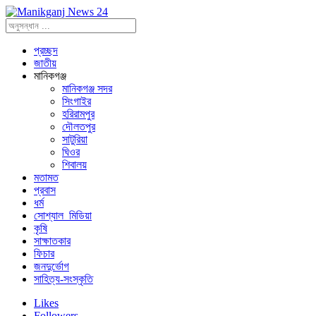
প্রচ্ছদ
জাতীয়
মানিকগঞ্জ
মানিকগঞ্জ সদর
সিংগাইর
হরিরামপুর
দৌলতপুর
সাটুরিয়া
ঘিওর
শিবালয়
মতামত
প্রবাস
ধর্ম
সোশ্যাল_মিডিয়া
কৃষি
সাক্ষাতকার
ফিচার
জনদুর্ভোগ
সাহিত্য-সংস্কৃতি
Likes
Followers