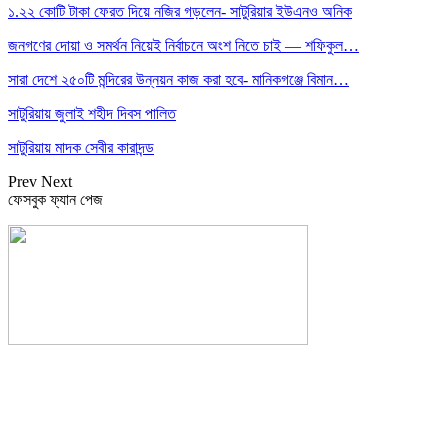
১.২২ কোটি টাকা ফেরত দিয়ে নজির গড়লেন- সাটুরিয়ার ইউএনও অনিক
জনগণের দোয়া ও সমর্থন নিয়েই নির্বাচনে অংশ নিতে চাই — শফিকুল…
সারা দেশে ২৫০টি মন্দিরের উন্নয়ন কাজ করা হবে- মানিকগঞ্জে বিমান…
সাটুরিয়ায় জুলাই শহীদ দিবস পালিত
সাটুরিয়ায় মাদক সেবীর কারাদন্ড
Prev
Next
ফেসবুক ফ্যান পেজ
সম্পাদক: হাসান ফয়জী
বার্তা ও বাণিজ্যিক কার্যালয়
বালিয়াটী বাজার, সাটুরিয়া, মানিকগঞ্জ
মোবা- ০১৭১১ ৩০২৯১০