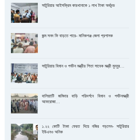
সাটুরিয়ার আইসক্রিম কারখানাকে ১ লাখ টাকা অর্থদন্ড
জন্ম সনদ ফি বাড়তে পারে- মানিকগঞ্জ জেলা প্রশাসক
সাটুরিয়ায় বিমান ও পর্যটন মন্ত্রীর পিতা সাবেক মন্ত্রী মুন্নুর…
বালিয়াাটি জমিদার বাড়ি পরিদর্শনে বিমান ও পর্যটনমন্ত্রী
আফরোজা…
১.২২ কোটি টাকা ফেরত দিয়ে নজির গড়লেন- সাটুরিয়ার
ইউএনও অনিক