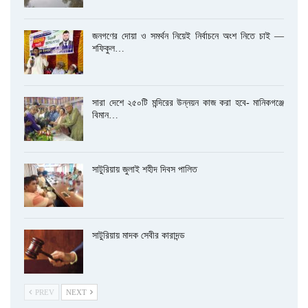
জনগণের দোয়া ও সমর্থন নিয়েই নির্বাচনে অংশ নিতে চাই —
শফিকুল…
সারা দেশে ২৫০টি মন্দিরের উন্নয়ন কাজ করা হবে- মানিকগঞ্জে
বিমান…
সাটুরিয়ায় জুলাই শহীদ দিবস পালিত
সাটুরিয়ায় মাদক সেবীর কারাদন্ড
PREV
NEXT