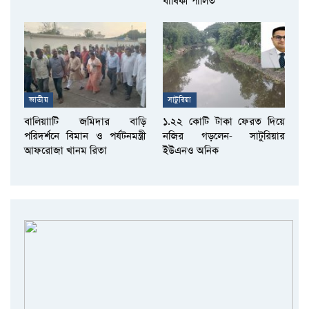
বার্ষিকী পালিত
জাতীয়
সাটুরিয়া
বালিয়াাটি জমিদার বাড়ি
১.২২ কোটি টাকা ফেরত দিয়ে
পরিদর্শনে বিমান ও পর্যটনমন্ত্রী
নজির গড়লেন- সাটুরিয়ার
আফরোজা খানম রিতা
ইউএনও অনিক