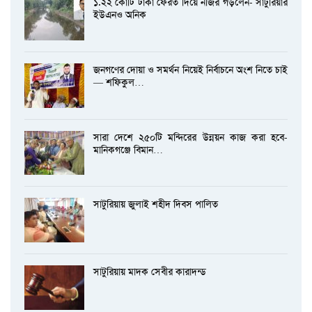
১.২২ কোটি টাকা ফেরত দিয়ে নজির গড়লেন- সাটুরিয়ার
ইউএনও অনিক
জনগণের দোয়া ও সমর্থন নিয়েই নির্বাচনে অংশ নিতে চাই
— শফিকুল…
সারা দেশে ২৫০টি মন্দিরের উন্নয়ন কাজ করা হবে-
মানিকগঞ্জে বিমান…
সাটুরিয়ায় জুলাই শহীদ দিবস পালিত
সাটুরিয়ায় মাদক সেবীর কারাদন্ড