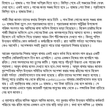
হিসাবে ২০ হাজার ২ শত টাকা অগ্রিম দিতে হবে। কিস্তি শেষে এই সঞ্চয়ের টাকা ফেরৎ
দেয়া হবে। একই ভাবে ১ লাখের জন্য সঞ্চয় দিতে হবে ১০ হাজার ১শত টাকা। প্রতিমাসে
কিস্তি হবে ৫ হাজার টাকা।
গাজী মিয়া জানান তাদের কথায় বিশ্বাস করে তিনি ২ লাখ টাকা লোনের জন্য সঞ্চয় বাবদ
২০ হাজার টাকা তুলে দেন প্রতারকদের হাতে। প্রতারকরা জানান সাটুরিয়া উপজেলা
পরিষদ সংলগ্ন আঃ আলিমের বাসা অফিস হিসাবে ভাড়া নিয়েছেন। বিকেল চারটার দিকে
গাজী মিয়াকে অফিসে এসে লোনের টাকা এবং কাগজপত্র নিয়ে আসতে বলেন। কথামত
বিকেলে ওই অফিসে গিয়ে তারমত আরও বিশ পঁচিশজনকে দেখতে পান। কিন্তু পল্লি
উন্নয়ন সমিতির কোন কর্মকর্তা ও কর্মচারীকে পাননি। রাত আটটা পর্যন্ত অপেক্ষার পরও
কেও আসেনি। অপেক্ষমান সবাই বুঝতে পারে তারা প্রতারণা শিকার হয়েছেন।
আরেক প্রতারণার শিকার আবুল বাসার একই ধরনে বর্ননা দিয়ে জানান লাল রঙের একটি
প্লাটিনা মোটরসাইকেলে তিন জন এসেছিল। এদের একজন নিজের নাম বলেছিল আঃ
রহিম। সেনা সদস্যদের মত চুলের কাটিং। প্রায় সাড়ে পাঁচফুট উচ্চতা এবং গায়ের রক্ষ
শ্যামলা। আবুল বাসার বলেন দেখতে মনে হবে সেনা সদস্য। আবুল বাসার আরও জানান
বৃহস্পতিবার পল্লি উন্নয়ন সমিতির অফিসে অপেক্ষা করার সময় রহিমের সাথে বিকেল
চারটা পর্যন্ত মোবাইলফোনে তার কথা হয়েছে। রহিম তাদের অপেক্ষা করতে বলেছে।
কিন্তু সাড়ে চারটার পর থেকে রহিমের ০১৮৪৫১১১০৩০ নাম্বার মোবাইলফোন বন্ধ হয়ে
যায়। এই ব্যাক্তির কাছ থেকে ১০ হাজার ১ শত টাকা হাতিয়ে নেয় বলে জানায়। সে
আরো জানায় এভাবে প্রায় কয়েকটি গ্রামের মানুষের কাছ থেকে ৫০ লক্ষাধিক টাকা হাতিয়ে
নেয় বলে জানান।
এ ব্যাপারে বাড়ির মালিক আব্দুল আলিম জানান, গত বুধবার পল্লি উন্নয়ন সমিতির কর্মকর্তা
পরিচয়ে আঃ রহিম নামের একজন এসে তার বাড়ি ভাড়া চান। কথা বলে মাসিক ১৫ হাজার