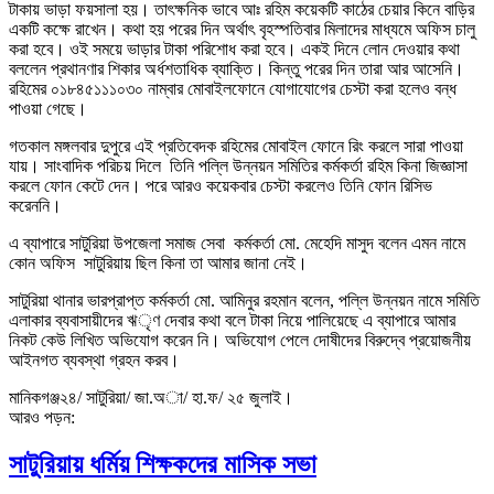
টাকায় ভাড়া ফয়সালা হয়। তাৎক্ষনিক ভাবে আঃ রহিম কয়েকটি কাঠের চেয়ার কিনে বাড়ির
একটি কক্ষে রাখেন। কথা হয় পরের দিন অর্থাৎ বৃহস্পতিবার মিলাদের মাধ্যমে অফিস চালু
করা হবে। ওই সময়ে ভাড়ার টাকা পরিশোধ করা হবে। একই দিনে লোন দেওয়ার কথা
বললেন প্রথানণার শিকার অর্ধশতাধিক ব্যাক্তি। কিন্তু পরের দিন তারা আর আসেনি।
রহিমের ০১৮৪৫১১১০৩০ নাম্বার মোবাইলফোনে যোগাযোগের চেস্টা করা হলেও বন্ধ
পাওয়া গেছে।
গতকাল মঙ্গলবার দুপুরে এই প্রতিবেদক রহিমের মোবাইল ফোনে রিং করলে সারা পাওয়া
যায়। সাংবাদিক পরিচয় দিলে তিনি পল্লি উন্নয়ন সমিতির কর্মকর্তা রহিম কিনা জিজ্ঞাসা
করলে ফোন কেটে দেন। পরে আরও কয়েকবার চেস্টা করলেও তিনি ফোন রিসিভ
করেননি।
এ ব্যাপারে সাটুরিয়া উপজেলা সমাজ সেবা কর্মকর্তা মো. মেহেদি মাসুদ বলেন এমন নামে
কোন অফিস সাটুরিয়ায় ছিল কিনা তা আমার জানা নেই।
সাটুরিয়া থানার ভারপ্রাপ্ত কর্মকর্তা মো. আমিনুর রহমান বলেন, পল্লি উন্নয়ন নামে সমিতি
এলাকার ব্যবাসায়ীদের ঋৃণ দেবার কথা বলে টাকা নিয়ে পালিয়েছে এ ব্যাপারে আমার
নিকট কেউ লিখিত অভিযোগ করেন নি। অভিযোগ পেলে দোষীদের বিরুদ্বে প্রয়োজনীয়
আইনগত ব্যবস্থা গ্রহন করব।
মানিকগঞ্জ২৪/ সাটুরিয়া/ জা.অা/ হা.ফ/ ২৫ জুলাই।
আরও পড়ন:
সাটুরিয়ায় ধর্মিয় শিক্ষকদের মাসিক সভা