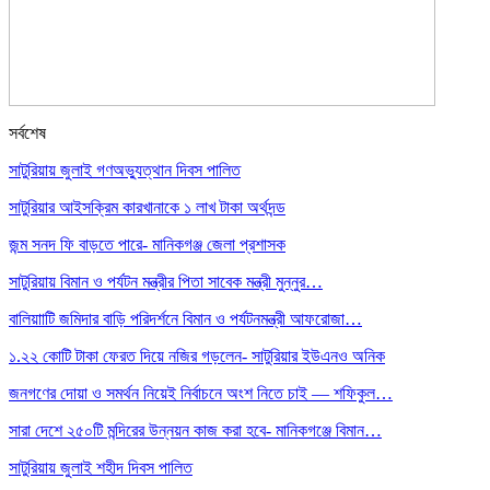
সর্বশেষ
সাটুরিয়ায় জুলাই গণঅভ্যুত্থান দিবস পালিত
সাটুরিয়ার আইসক্রিম কারখানাকে ১ লাখ টাকা অর্থদন্ড
জন্ম সনদ ফি বাড়তে পারে- মানিকগঞ্জ জেলা প্রশাসক
সাটুরিয়ায় বিমান ও পর্যটন মন্ত্রীর পিতা সাবেক মন্ত্রী মুন্নুর…
বালিয়াাটি জমিদার বাড়ি পরিদর্শনে বিমান ও পর্যটনমন্ত্রী আফরোজা…
১.২২ কোটি টাকা ফেরত দিয়ে নজির গড়লেন- সাটুরিয়ার ইউএনও অনিক
জনগণের দোয়া ও সমর্থন নিয়েই নির্বাচনে অংশ নিতে চাই — শফিকুল…
সারা দেশে ২৫০টি মন্দিরের উন্নয়ন কাজ করা হবে- মানিকগঞ্জে বিমান…
সাটুরিয়ায় জুলাই শহীদ দিবস পালিত