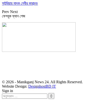
সাটুরিয়ায় মাদক সেবীর কারাদন্ড
Prev
Next
ফেসবুক ফ্যান পেজ
সম্পাদক: হাসান ফয়জী
বার্তা ও বাণিজ্যিক কার্যালয়
বালিয়াটী বাজার, সাটুরিয়া, মানিকগঞ্জ
মোবা- ০১৭১১ ৩০২৯১০
© 2026 - Manikganj News 24. All Rights Reserved.
Website Design:
DesignhostBD IT
Sign in