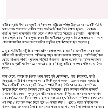
সাটরিয়া প্রতিনিধি: ২৫ জুলাই মানিকগঞ্জের সাটুরিয়ায় পল্লি উন্নয়ন নামে একটি সমিতি
লোন দেয়ার প্রলোভন দেখিয়ে প্রায় অর্ধকোটি টাকা নিয়ে উধাও হয়েছে। এলাকার
শতাধিক ক্ষুদ্র ব্যবাসায়ীর কাছ থেকে এ টাকা হাতিয়ে নিয়েছে এ চক্রটি। প্রমান না
থাকায় প্রতারণার শিকার ক্ষুদ্র ব্যবসায়ীরা আইনগত ব্যবস্থাও নিতে পারছেন না। ফলে
এসব ব্যাবসায়ীরা লাভের বদলে ক্ষতির সম্মুক্ষিন হয়ে দিশেহারা হয়ে পড়ছেন।
এ ভূয়া সমিতিটির সাটুরিয়ায় কোন অফিস খোজে পাওয়া যায়নি। তবে টাকা নেবার সময়
কর্মীরা দাবী করেছিল তাদের মানিকগঞ্জ শহরে প্রধান কার্যালয় রয়েছে। প্রতিদিনই টাকা
ফেরত পাওয়ার আশায় গ্রাহকরা সাটুরিয়া উপজেলা পরিষদ সংলগ্ন আঃ আলিমের বাসায়
সমিতির অস্থায়ী অফিসে এসে জড়ো হচ্ছে। কিন্তু কাউকে না পেয়ে খালি হাতে ফিরে
যাচ্ছে।
জানা গেছে, প্রতারণার শিকার প্রায় সবাই মুদি দোকানদার. মাছ বিক্রেতা, মুরগী
বিক্রেতা, অটোরিক্সা চালকদের মত ছোটখাট ব্যবসা করেন। এমন একজন প্রতারণার
শিকার বালিয়াটি বাজারের মুরগী বিক্রেতা গাজী মিয়া। তিনি জানান গত বৃহস্পতিবার
সকালের দিকে বাজারে তিনজন লোক এসে নিজেদের পল্লি উন্নয়ন সমিতির কর্মকর্তা
হিসাবে পরিচয় দেন। ক্ষুদ্র ব্যবাসায়ীদের তারা সহজ কিস্তিতে লোন দেন বলে জানান।
এক লাখ টাকা লোন নিলে মাসে ৫ হাজার টাকা করে ২৩ কিস্তিতে পরিশোধ করতে হবে।
ওই টাকা পেতে হলে সঞ্চয় দিতে হবে ২০ হাজার টাকা। এতে ১ বছরে সমিতির লাভ
থাকবে মাত্র ১৫ হাজার টাকা। তবে লোন পাওয়ার আগে ২ লাখ টাকা লোনের জন্য সঞ্চয়