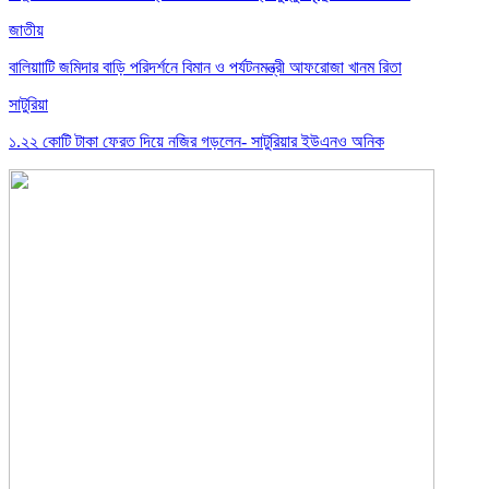
জাতীয়
বালিয়াাটি জমিদার বাড়ি পরিদর্শনে বিমান ও পর্যটনমন্ত্রী আফরোজা খানম রিতা
সাটুরিয়া
১.২২ কোটি টাকা ফেরত দিয়ে নজির গড়লেন- সাটুরিয়ার ইউএনও অনিক