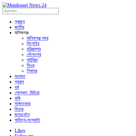
প্রচ্ছদ
জাতীয়
মানিকগঞ্জ
মানিকগঞ্জ সদর
সিংগাইর
হরিরামপুর
দৌলতপুর
সাটুরিয়া
ঘিওর
শিবালয়
মতামত
প্রবাস
ধর্ম
সোশ্যাল_মিডিয়া
কৃষি
সাক্ষাতকার
ফিচার
জনদুর্ভোগ
সাহিত্য-সংস্কৃতি
Likes
Followers