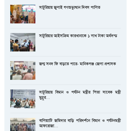
সাটুরিয়ায় জুলাই গণঅভ্যুত্থান দিবস পালিত
সাটুরিয়ার আইসক্রিম কারখানাকে ১ লাখ টাকা অর্থদন্ড
জন্ম সনদ ফি বাড়তে পারে- মানিকগঞ্জ জেলা প্রশাসক
সাটুরিয়ায় বিমান ও পর্যটন মন্ত্রীর পিতা সাবেক মন্ত্রী
মুন্নুর…
বালিয়াাটি জমিদার বাড়ি পরিদর্শনে বিমান ও পর্যটনমন্ত্রী
আফরোজা…