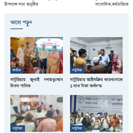
উপলক্ষে সভা অনুষ্ঠিত
সাংবাদিক,কর্মচারিকে
আরো পড়ুুন
জাতীয়
সাটুরিয়া
সাটুরিয়ায় জুলাই গণঅভ্যুত্থান
সাটুরিয়ার আইসক্রিম কারখানাকে
দিবস পালিত
১ লাখ টাকা অর্থদন্ড
সাটুরিয়া
সাটুরিয়া