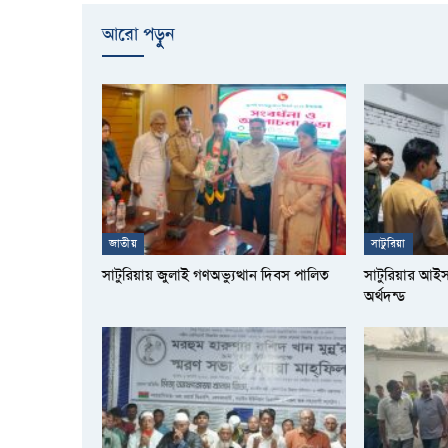
আরো পড়ুুন
জাতীয়
সাটুরিয়া
সাটুরিয়ায় জুলাই গণঅভ্যুত্থান দিবস পালিত
সাটুরিয়ার আই
অর্থদন্ড