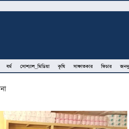
ধর্ম
সোশ্যাল_মিডিয়া
কৃষি
সাক্ষাতকার
ফিচার
জনদু
ানা