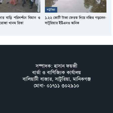
সাটুরিয়া
দার বাড়ি পরিদর্শনে বিমান ও
১.২২ কোটি টাকা ফেরত দিয়ে নজির গড়লেন-
আফরোজা খানম রিতা
সাটুরিয়ার ইউএনও অনিক
সম্পাদক: হাসান ফয়জী
বার্তা ও বাণিজ্যিক কার্যালয়
বালিয়াটী বাজার, সাটুরিয়া, মানিকগঞ্জ
মোবা- ০১৭১১ ৩০২৯১০