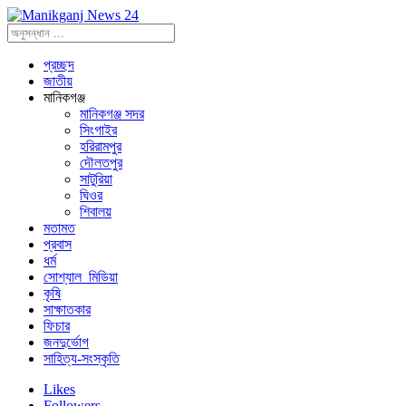
প্রচ্ছদ
জাতীয়
মানিকগঞ্জ
মানিকগঞ্জ সদর
সিংগাইর
হরিরামপুর
দৌলতপুর
সাটুরিয়া
ঘিওর
শিবালয়
মতামত
প্রবাস
ধর্ম
সোশ্যাল_মিডিয়া
কৃষি
সাক্ষাতকার
ফিচার
জনদুর্ভোগ
সাহিত্য-সংস্কৃতি
Likes
Followers