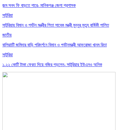
জন্ম সনদ ফি বাড়তে পারে- মানিকগঞ্জ জেলা প্রশাসক
সাটুরিয়া
সাটুরিয়ায় বিমান ও পর্যটন মন্ত্রীর পিতা সাবেক মন্ত্রী মুন্নুর মৃত্যু বার্ষিকী পালিত
জাতীয়
বালিয়াাটি জমিদার বাড়ি পরিদর্শনে বিমান ও পর্যটনমন্ত্রী আফরোজা খানম রিতা
সাটুরিয়া
১.২২ কোটি টাকা ফেরত দিয়ে নজির গড়লেন- সাটুরিয়ার ইউএনও অনিক