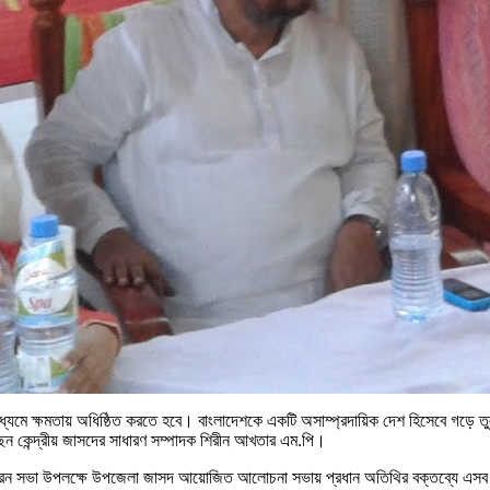
মাধ্যমে ক্ষমতায় অধিষ্ঠিত করতে হবে। বাংলাদেশকে একটি অসাম্প্রদায়িক দেশ হিসেবে গড়ে তু
েন কেন্দ্রীয় জাসদের সাধারণ সম্পাদক শিরীন আখতার এম.পি।
 তম স্মরন সভা উপলক্ষে উপজেলা জাসদ আয়োজিত আলোচনা সভায় প্রধান অতিথির বক্তব্যে এস