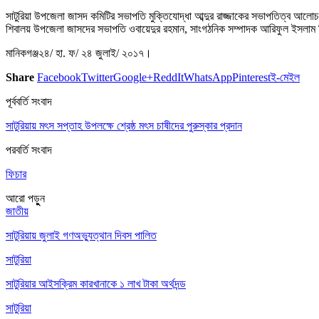
সাটুরিয়া উপজেলা জাসদ কমিটির সভাপতি মুক্তিযোদ্ধা আব্দুর রাজ্জাকের সভাপতিত্ব আলোচ
শিবালয় উপজেলা জাসদের সভাপতি ওবায়েদুর রহমান, সাংগঠনিক সম্পাদক আরিফুল ইসলাম লিট
মানিকগঞ্জ২৪/ হা. ফ/ ২৪ জুলাই/ ২০১৭।
Share
Facebook
Twitter
Google+
ReddIt
WhatsApp
Pinterest
ই-মেইল
পূর্ববর্তি সংবাদ
সাটুরিয়ায় মৎস সপ্তাহ উপলক্ষে শ্রেষ্ঠ মৎস চাষীদের পুরুস্কার প্রদান
পরবর্তি সংবাদ
ফিচার
আরো পড়ুুন
জাতীয়
সাটুরিয়ায় জুলাই গণঅভ্যুত্থান দিবস পালিত
সাটুরিয়া
সাটুরিয়ার আইসক্রিম কারখানাকে ১ লাখ টাকা অর্থদন্ড
সাটুরিয়া