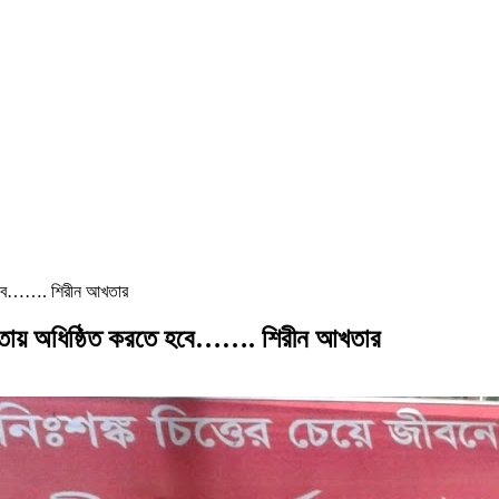
তে হবে……. শিরীন আখতার
ক্ষমতায় অধিষ্ঠিত করতে হবে……. শিরীন আখতার