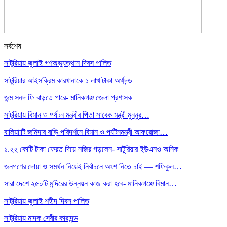
সর্বশেষ
সাটুরিয়ায় জুলাই গণঅভ্যুত্থান দিবস পালিত
সাটুরিয়ার আইসক্রিম কারখানাকে ১ লাখ টাকা অর্থদন্ড
জন্ম সনদ ফি বাড়তে পারে- মানিকগঞ্জ জেলা প্রশাসক
সাটুরিয়ায় বিমান ও পর্যটন মন্ত্রীর পিতা সাবেক মন্ত্রী মুন্নুর…
বালিয়াাটি জমিদার বাড়ি পরিদর্শনে বিমান ও পর্যটনমন্ত্রী আফরোজা…
১.২২ কোটি টাকা ফেরত দিয়ে নজির গড়লেন- সাটুরিয়ার ইউএনও অনিক
জনগণের দোয়া ও সমর্থন নিয়েই নির্বাচনে অংশ নিতে চাই — শফিকুল…
সারা দেশে ২৫০টি মন্দিরের উন্নয়ন কাজ করা হবে- মানিকগঞ্জে বিমান…
সাটুরিয়ায় জুলাই শহীদ দিবস পালিত
সাটুরিয়ায় মাদক সেবীর কারাদন্ড