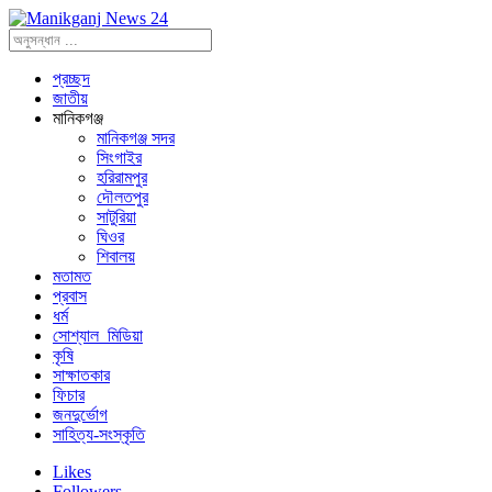
প্রচ্ছদ
জাতীয়
মানিকগঞ্জ
মানিকগঞ্জ সদর
সিংগাইর
হরিরামপুর
দৌলতপুর
সাটুরিয়া
ঘিওর
শিবালয়
মতামত
প্রবাস
ধর্ম
সোশ্যাল_মিডিয়া
কৃষি
সাক্ষাতকার
ফিচার
জনদুর্ভোগ
সাহিত্য-সংস্কৃতি
Likes
Followers