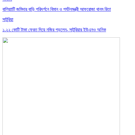
বালিয়াাটি জমিদার বাড়ি পরিদর্শনে বিমান ও পর্যটনমন্ত্রী আফরোজা খানম রিতা
সাটুরিয়া
১.২২ কোটি টাকা ফেরত দিয়ে নজির গড়লেন- সাটুরিয়ার ইউএনও অনিক