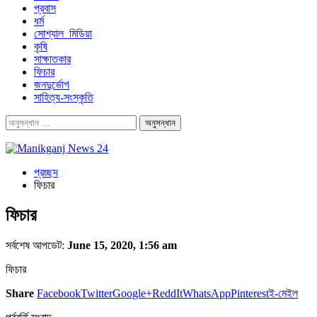
প্রবাস
ধর্ম
সোশ্যাল_মিডিয়া
কৃষি
সাক্ষাতকার
ফিচার
জনদুর্ভোগ
সাহিত্য-সংস্কৃতি
প্রচ্ছদ
ফিচার
ফিচার
সর্বশেষ আপডেট:
June 15, 2020, 1:56 am
ফিচার
Share
Facebook
Twitter
Google+
ReddIt
WhatsApp
Pinterest
ই-মেইল