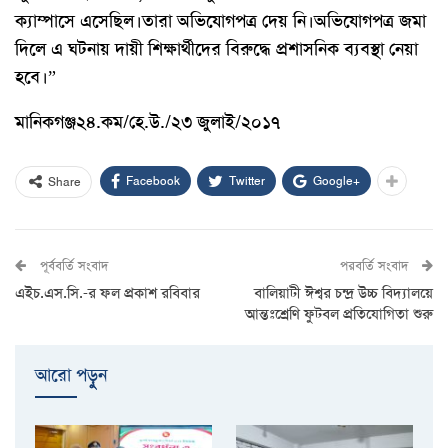
ক্যাম্পাসে এসেছিল।তারা অভিযোগপত্র দেয় নি।অভিযোগপত্র জমা
দিলে এ ঘটনায় দায়ী শিক্ষার্থীদের বিরুদ্ধে প্রশাসনিক ব্যবস্থা নেয়া
হবে।”
মানিকগঞ্জ২৪.কম/হে.উ./২৩ জুলাই/২০১৭
Facebook
Twitter
Google+
Share
পূর্ববর্তি সংবাদ
পরবর্তি সংবাদ
এইচ.এস.সি.-র ফল প্রকাশ রবিবার
বালিয়াটী ঈশ্বর চন্দ্র উচ্চ বিদ্যালয়ে
আন্তঃশ্রেণি ফুটবল প্রতিযোগিতা শুরু
আরো পড়ুুন