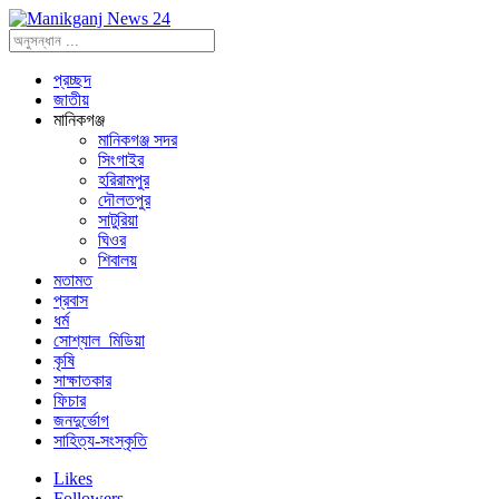
প্রচ্ছদ
জাতীয়
মানিকগঞ্জ
মানিকগঞ্জ সদর
সিংগাইর
হরিরামপুর
দৌলতপুর
সাটুরিয়া
ঘিওর
শিবালয়
মতামত
প্রবাস
ধর্ম
সোশ্যাল_মিডিয়া
কৃষি
সাক্ষাতকার
ফিচার
জনদুর্ভোগ
সাহিত্য-সংস্কৃতি
Likes
Followers