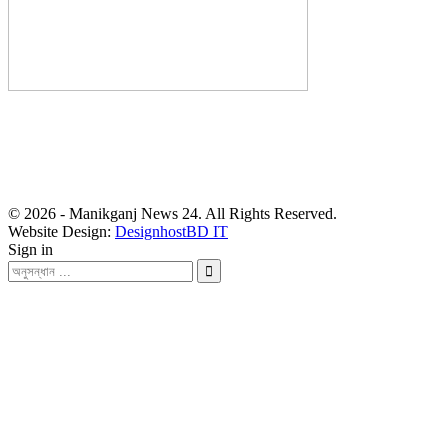
সম্পাদক: হাসান ফয়জী
বার্তা ও বাণিজ্যিক কার্যালয়
বালিয়াটী বাজার, সাটুরিয়া, মানিকগঞ্জ
মোবা- ০১৭১১ ৩০২৯১০
© 2026 - Manikganj News 24. All Rights Reserved.
Website Design:
DesignhostBD IT
Sign in