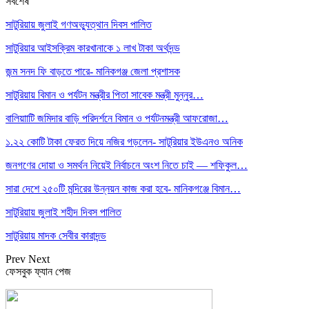
সর্বশেষ
সাটুরিয়ায় জুলাই গণঅভ্যুত্থান দিবস পালিত
সাটুরিয়ার আইসক্রিম কারখানাকে ১ লাখ টাকা অর্থদন্ড
জন্ম সনদ ফি বাড়তে পারে- মানিকগঞ্জ জেলা প্রশাসক
সাটুরিয়ায় বিমান ও পর্যটন মন্ত্রীর পিতা সাবেক মন্ত্রী মুন্নুর…
বালিয়াাটি জমিদার বাড়ি পরিদর্শনে বিমান ও পর্যটনমন্ত্রী আফরোজা…
১.২২ কোটি টাকা ফেরত দিয়ে নজির গড়লেন- সাটুরিয়ার ইউএনও অনিক
জনগণের দোয়া ও সমর্থন নিয়েই নির্বাচনে অংশ নিতে চাই — শফিকুল…
সারা দেশে ২৫০টি মন্দিরের উন্নয়ন কাজ করা হবে- মানিকগঞ্জে বিমান…
সাটুরিয়ায় জুলাই শহীদ দিবস পালিত
সাটুরিয়ায় মাদক সেবীর কারাদন্ড
Prev
Next
ফেসবুক ফ্যান পেজ