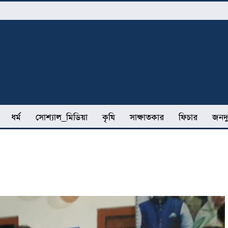
ধর্ম
সোশ্যাল_মিডিয়া
কৃষি
সাক্ষাতকার
ফিচার
জনদু