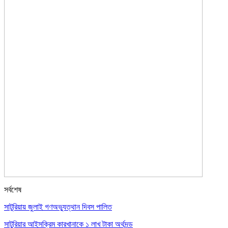
সর্বশেষ
সাটুরিয়ায় জুলাই গণঅভ্যুত্থান দিবস পালিত
সাটুরিয়ার আইসক্রিম কারখানাকে ১ লাখ টাকা অর্থদন্ড