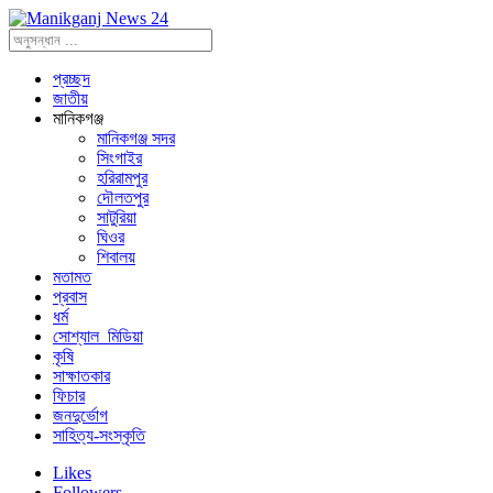
প্রচ্ছদ
জাতীয়
মানিকগঞ্জ
মানিকগঞ্জ সদর
সিংগাইর
হরিরামপুর
দৌলতপুর
সাটুরিয়া
ঘিওর
শিবালয়
মতামত
প্রবাস
ধর্ম
সোশ্যাল_মিডিয়া
কৃষি
সাক্ষাতকার
ফিচার
জনদুর্ভোগ
সাহিত্য-সংস্কৃতি
Likes
Followers