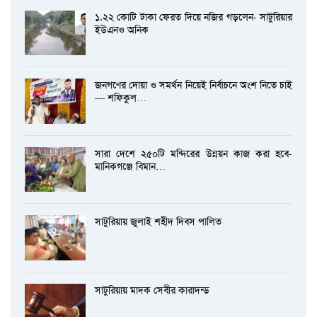
১.২২ কোটি টাকা ফেরত দিয়ে নজির গড়লেন- সাটুরিয়ার
ইউএনও অনিক
জনগণের দোয়া ও সমর্থন নিয়েই নির্বাচনে অংশ নিতে চাই
— শফিকুল…
সারা দেশে ২৫০টি মন্দিরের উন্নয়ন কাজ করা হবে-
মানিকগঞ্জে বিমান…
সাটুরিয়ায় জুলাই শহীদ দিবস পালিত
সাটুরিয়ায় মাদক সেবীর কারাদন্ড