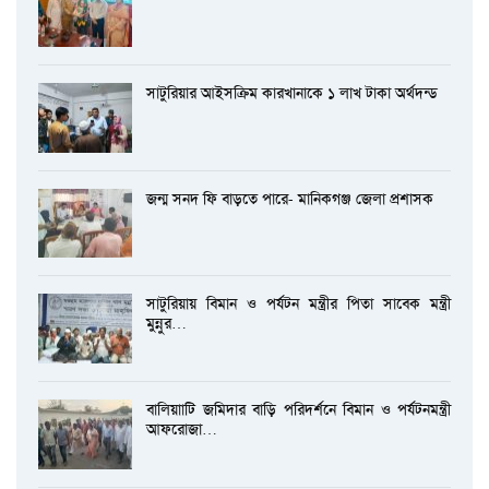
সাটুরিয়ার আইসক্রিম কারখানাকে ১ লাখ টাকা অর্থদন্ড
জন্ম সনদ ফি বাড়তে পারে- মানিকগঞ্জ জেলা প্রশাসক
সাটুরিয়ায় বিমান ও পর্যটন মন্ত্রীর পিতা সাবেক মন্ত্রী
মুন্নুর…
বালিয়াাটি জমিদার বাড়ি পরিদর্শনে বিমান ও পর্যটনমন্ত্রী
আফরোজা…