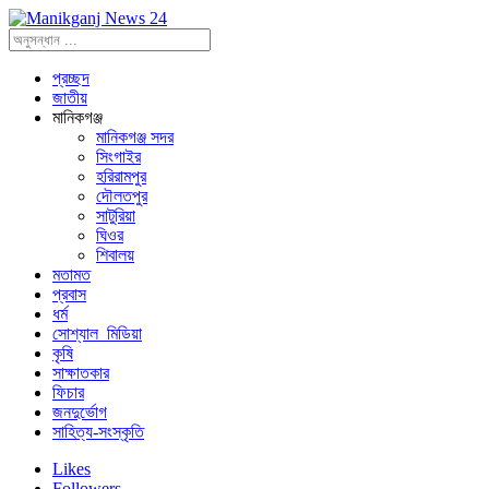
প্রচ্ছদ
জাতীয়
মানিকগঞ্জ
মানিকগঞ্জ সদর
সিংগাইর
হরিরামপুর
দৌলতপুর
সাটুরিয়া
ঘিওর
শিবালয়
মতামত
প্রবাস
ধর্ম
সোশ্যাল_মিডিয়া
কৃষি
সাক্ষাতকার
ফিচার
জনদুর্ভোগ
সাহিত্য-সংস্কৃতি
Likes
Followers