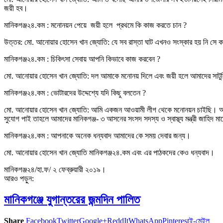
জয়ী হব।
মানিকগঞ্জ২৪.কম : মনোনয়ন পেয়ে জয়ী হলে প্রথমে কি কাজ করতে চান ?
উত্তর: মো. আনোয়ার হোসেন খান জ্যোতি: যে সব রাস্তা ঘাট এখনও সংস্কার হয় নি সে কাজ শ
মানিকগঞ্জ২৪.কম : চিকিৎসা সেবায় আপনি কিভাবে কাজ করবেন ?
মো. আনোয়ার হোসেন খান জ্যোতি: দল আমাকে মনোনয় দিলে এবং জয়ী হলে আমাদের সাটুরিয়ার ব
মানিকগঞ্জ২৪.কম : ভোটারদের উদ্দেশ্যে যদি কিছু বলতেন ?
মো. আনোয়ার হোসেন খান জ্যোতি: আমি একজন আওয়ামী লীগ থেকে মনোনয়ন চাইছি। আমি শ
সুযোগ পাই তাহলে আমাদের মানিকগঞ্জ- ৩ আসনের সংসদ সদস্য ও স্বাস্থ্য মন্ত্রী জাহিদ 
মানিকগঞ্জ২৪.কম : আপনাকে অনেক ধন্যবাদ আমাদের কে সময় দেবার জন্য।
মো. আনোয়ার হোসেন খান জ্যোতি মানিকগঞ্জ২৪.কম এবং এর পাঠকদের কেও ধন্যবাদ।
মানিকগঞ্জ২৪/হা.ফ/ ২ ফেব্রুয়ারী ২০১৯।
আরও পড়ুন:
মানিকগঞ্জে যুগান্তরের জন্মদিন পালিত
Share
Facebook
Twitter
Google+
ReddIt
WhatsApp
Pinterest
ই-মেইল