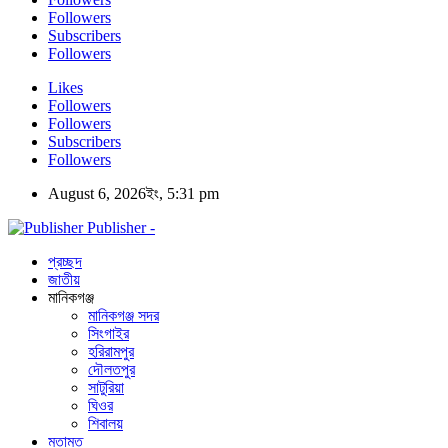
Followers
Subscribers
Followers
Likes
Followers
Followers
Subscribers
Followers
August 6, 2026ইং, 5:31 pm
Publisher -
প্রচ্ছদ
জাতীয়
মানিকগঞ্জ
মানিকগঞ্জ সদর
সিংগাইর
হরিরামপুর
দৌলতপুর
সাটুরিয়া
ঘিওর
শিবালয়
মতামত