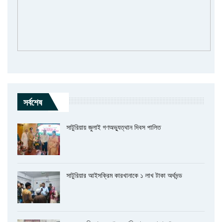
সর্বশেষ
সাটুরিয়ায় জুলাই গণঅভ্যুত্থান দিবস পালিত
সাটুরিয়ার আইসক্রিম কারখানাকে ১ লাখ টাকা অর্থদন্ড