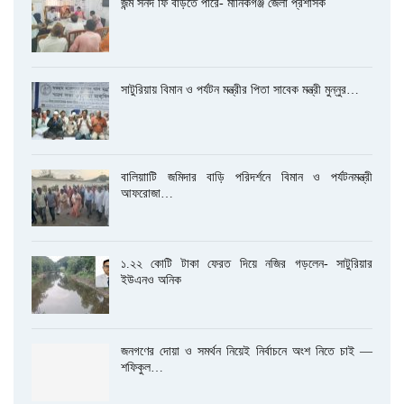
জন্ম সনদ ফি বাড়তে পারে- মানিকগঞ্জ জেলা প্রশাসক
সাটুরিয়ায় বিমান ও পর্যটন মন্ত্রীর পিতা সাবেক মন্ত্রী মুন্নুর…
বালিয়াাটি জমিদার বাড়ি পরিদর্শনে বিমান ও পর্যটনমন্ত্রী
আফরোজা…
১.২২ কোটি টাকা ফেরত দিয়ে নজির গড়লেন- সাটুরিয়ার
ইউএনও অনিক
জনগণের দোয়া ও সমর্থন নিয়েই নির্বাচনে অংশ নিতে চাই —
শফিকুল…