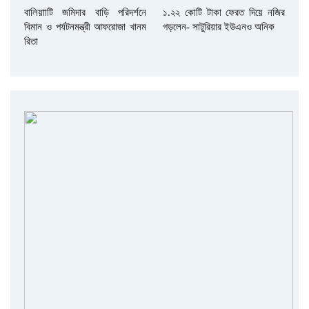
বালিয়াাটি জমিদার বাড়ি পরিদর্শনে
১.২২ কোটি টাকা ফেরত দিয়ে নজির
বিমান ও পর্যটনমন্ত্রী আফরোজা খানম
গড়লেন- সাটুরিয়ার ইউএনও অনিক
রিতা