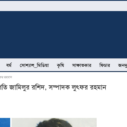
ধর্ম
সোশ্যাল_মিডিয়া
কৃষি
সাক্ষাতকার
ফিচার
জনদু
ৎফর রহমান
তি জামিলুর রশিদ, সম্পাদক লুৎফর রহমান