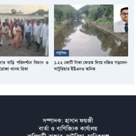
সাটুরিয়া
দার বাড়ি পরিদর্শনে বিমান ও
১.২২ কোটি টাকা ফেরত দিয়ে নজির গড়লেন-
আফরোজা খানম রিতা
সাটুরিয়ার ইউএনও অনিক
সম্পাদক: হাসান ফয়জী
বার্তা ও বাণিজ্যিক কার্যালয়