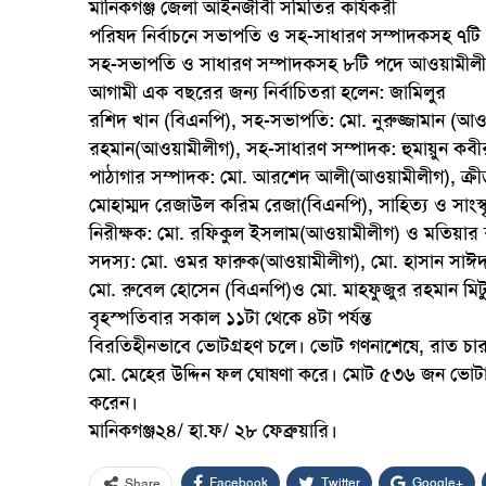
মানিকগঞ্জ জেলা আইনজীবী সমিতির কার্যকরী
পরিষদ নির্বাচনে সভাপতি ও সহ-সাধারণ সম্পাদকসহ ৭টি পদ
সহ-সভাপতি ও সাধারণ সম্পাদকসহ ৮টি পদে আওয়ামীলীগ স
আগামী এক বছরের জন্য নির্বাচিতরা হলেন: জামিলুর
রশিদ খান (বিএনপি), সহ-সভাপতি: মো. নুরুজ্জামান (আও
রহমান(আওয়ামীলীগ), সহ-সাধারণ সম্পাদক: হুমায়ুন কবীর
পাঠাগার সম্পাদক: মো. আরশেদ আলী(আওয়ামীলীগ), ক্রীড়
মোহাম্মদ রেজাউল করিম রেজা(বিএনপি), সাহিত্য ও সাংস্
নিরীক্ষক: মো. রফিকুল ইসলাম(আওয়ামীলীগ) ও মতিয়ার রহম
সদস্য: মো. ওমর ফারুক(আওয়ামীলীগ), মো. হাসান সাঈ
মো. রুবেল হোসেন (বিএনপি)ও মো. মাহফুজুর রহমান মি
বৃহস্পতিবার সকাল ১১টা থেকে ৪টা পর্যন্ত
বিরতিহীনভাবে ভোটগ্রহণ চলে। ভোট গণনাশেষে, রাত চারট
মো. মেহের উদ্দিন ফল ঘোষণা করে। মোট ৫৩৬ জন ভোটা
করেন।
মানিকগঞ্জ২৪/ হা.ফ/ ২৮ ফেব্রুয়ারি।
Facebook
Twitter
Google+
Share