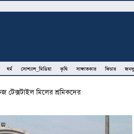
ধর্ম
সোশ্যাল_মিডিয়া
কৃষি
সাক্ষাতকার
ফিচার
জনদু
জ টেক্সটাইল মিলের শ্রমিকদের