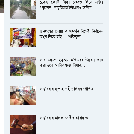
১.২২ কোটি টাকা ফেরত দিয়ে নজির
গড়লেন- সাটুরিয়ার ইউএনও অনিক
জনগণের দোয়া ও সমর্থন নিয়েই নির্বাচনে
অংশ নিতে চাই — শফিকুল…
সারা দেশে ২৫০টি মন্দিরের উন্নয়ন কাজ
করা হবে- মানিকগঞ্জে বিমান…
সাটুরিয়ায় জুলাই শহীদ দিবস পালিত
সাটুরিয়ায় মাদক সেবীর কারাদন্ড