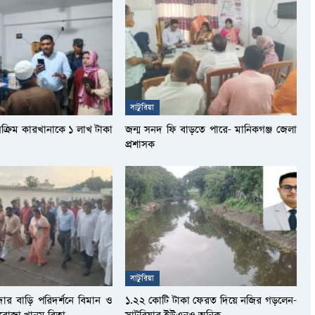
সাটুরিয়া
সক্রিম কারখানাকে ১ লাখ টাকা
জন্ম সনদ ফি বাড়তে পারে- মানিকগঞ্জ জেলা
প্রশাসক
সাটুরিয়া
দার বাড়ি পরিদর্শনে বিমান ও
১.২২ কোটি টাকা ফেরত দিয়ে নজির গড়লেন-
আফরোজা খানম রিতা
সাটুরিয়ার ইউএনও অনিক