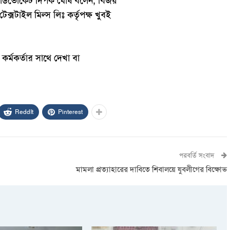
 অ্যাডভোকেট দিপক ঘোষ বলেন, বিজয়
সটাইল মিল্স লিঃ কর্তৃপক্ষ খুবই
র্মকর্তার সাথে দেখা বা
ReddIt
Pinterest
পরবর্তি সংবাদ
মামলা প্রত্যাহারের দাবিতে শিবালয়ে যুবলীগের বিক্ষোভ