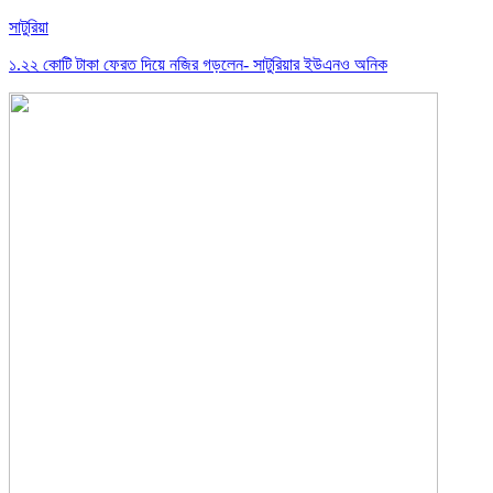
সাটুরিয়া
১.২২ কোটি টাকা ফেরত দিয়ে নজির গড়লেন- সাটুরিয়ার ইউএনও অনিক