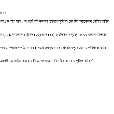
িহত হয়।
া পন্ড হয়ে যায়। সংঘর্ষে কবি নজরুল ইসলাম স্মৃতি সংঘের টিম ম্যানেজার সেলিম মালিক
িম হোসেন (২৫), আফজাল হোসেন (২৩) মহন (১৬) ও রনিসহ অন্তত ২০-৩০ জনকে অজ্ঞাত
া সদর হাসপাতালে পাঠানো হয়। ময়না তদন্ত শেষে রোববার দুপুরে মরদেহ পরিবারের কাছে
 আসামী কে আটক করা যায় নি বলেও জানান সিংগাইর থানার এ পুলিশ কর্মকর্তা।