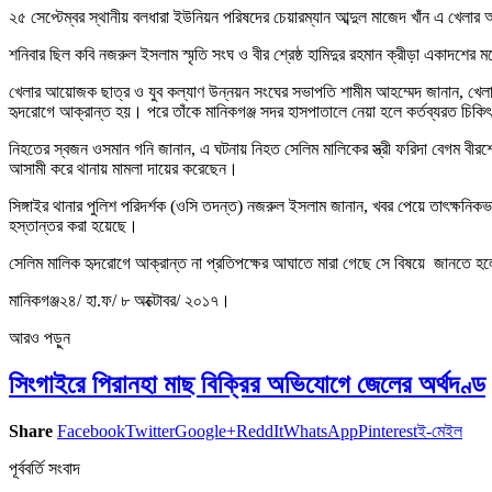
২৫ সেপ্টেম্বর স্থানীয় বলধারা ইউনিয়ন পরিষদের চেয়ারম্যান আব্দুল মাজেদ খাঁন এ খেলার
শনিবার ছিল কবি নজরুল ইসলাম স্মৃতি সংঘ ও বীর শ্রেষ্ঠ হামিদুর রহমান ক্রীড়া একাদশের
খেলার আয়োজক ছাত্র ও যুব কল্যাণ উন্নয়ন সংঘের সভাপতি শামীম আহম্মেদ জানান, খেলার দ
হৃদরোগে আক্রান্ত হয়। পরে তাঁকে মানিকগঞ্জ সদর হাসপাতালে নেয়া হলে কর্তব্যরত চিক
নিহতের স্বজন ওসমান গনি জানান, এ ঘটনায় নিহত সেলিম মালিকের স্ত্রী ফরিদা বেগম 
আসামী করে থানায় মামলা দায়ের করেছেন।
সিঙ্গাইর থানার পুলিশ পরিদর্শক (ওসি তদন্ত) নজরুল ইসলাম জানান, খবর পেয়ে তাৎক্ষনিক
হস্তান্তর করা হয়েছে।
সেলিম মালিক হৃদরোগে আক্রান্ত না প্রতিপক্ষের আঘাতে মারা গেছে সে বিষয়ে জানতে হলে
মানিকগঞ্জ২৪/ হা.ফ/ ৮ অক্টোবর/ ২০১৭।
আরও পড়ুন
সিংগাইরে পিরানহা মাছ বিক্রির অভিযোগে জেলের অর্থদণ্ড
Share
Facebook
Twitter
Google+
ReddIt
WhatsApp
Pinterest
ই-মেইল
পূর্ববর্তি সংবাদ