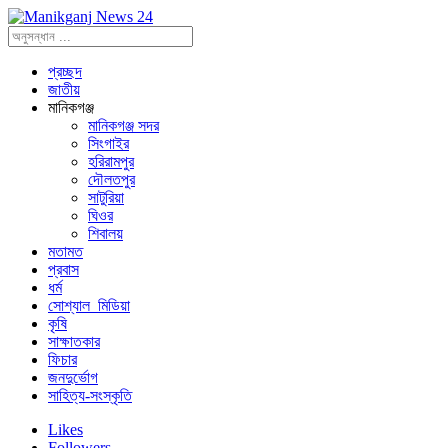
প্রচ্ছদ
জাতীয়
মানিকগঞ্জ
মানিকগঞ্জ সদর
সিংগাইর
হরিরামপুর
দৌলতপুর
সাটুরিয়া
ঘিওর
শিবালয়
মতামত
প্রবাস
ধর্ম
সোশ্যাল_মিডিয়া
কৃষি
সাক্ষাতকার
ফিচার
জনদুর্ভোগ
সাহিত্য-সংস্কৃতি
Likes
Followers