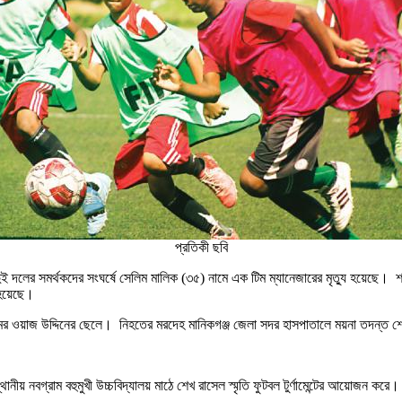
প্রতিকী ছবি
 করে দুই দলের সমর্থকদের সংঘর্ষে সেলিম মালিক (৩৫) নামে এক টিম ম্যানেজারের মৃত্যু হয়েছে।
 হয়েছে।
ামের ওয়াজ উদ্দিনের ছেলে। নিহতের মরদেহ মানিকগঞ্জ জেলা সদর হাসপাতালে ময়না তদন্ত শ
য় নবগ্রাম বহুমুখী উচ্চবিদ্যালয় মাঠে শেখ রাসেল স্মৃতি ফুটবল টুর্ণামেন্টের আয়োজন করে।