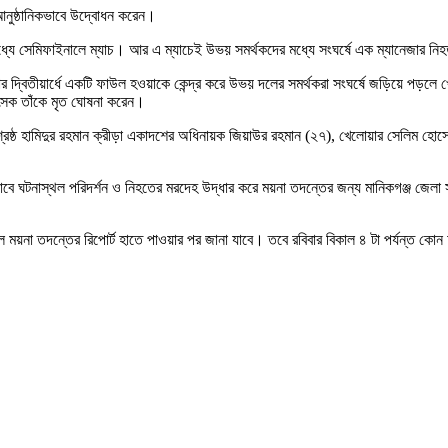
 আনুষ্ঠানিকভাবে উদ্বোধন করেন।
 মধ্যে সেমিফাইনালে ম্যাচ। আর এ ম্যাচেই উভয় সমর্থকদের মধ্যে সংঘর্ষে এক ম্যানেজার ন
্বিতীয়ার্ধে একটি ফাউল হওয়াকে কেন্দ্র করে উভয় দলের সমর্থকরা সংঘর্ষে জড়িয়ে পড়লে খেল
িৎসক তাঁকে মৃত ঘোষনা করেন।
বীরশ্রেষ্ঠ হামিদুর রহমান ক্রীড়া একাদশের অধিনায়ক জিয়াউর রহমান (২৭), খেলোয়ার সেল
ভাবে ঘটনাস্থল পরিদর্শন ও নিহতের মরদেহ উদ্ধার করে ময়না তদন্তের জন্য মানিকগঞ্জ জেল
 ময়না তদন্তের রিপোর্ট হাতে পাওয়ার পর জানা যাবে। তবে রবিবার বিকাল ৪ টা পর্যন্ত কোন