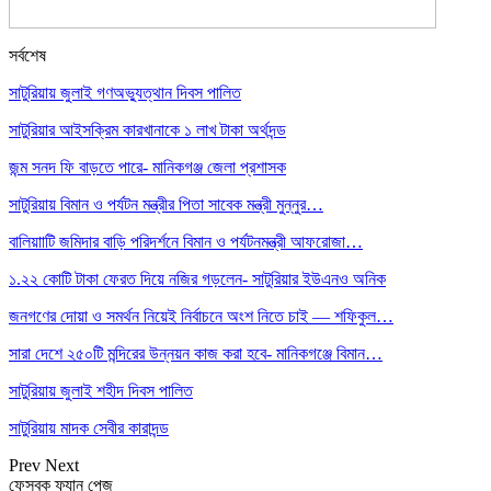
সর্বশেষ
সাটুরিয়ায় জুলাই গণঅভ্যুত্থান দিবস পালিত
সাটুরিয়ার আইসক্রিম কারখানাকে ১ লাখ টাকা অর্থদন্ড
জন্ম সনদ ফি বাড়তে পারে- মানিকগঞ্জ জেলা প্রশাসক
সাটুরিয়ায় বিমান ও পর্যটন মন্ত্রীর পিতা সাবেক মন্ত্রী মুন্নুর…
বালিয়াাটি জমিদার বাড়ি পরিদর্শনে বিমান ও পর্যটনমন্ত্রী আফরোজা…
১.২২ কোটি টাকা ফেরত দিয়ে নজির গড়লেন- সাটুরিয়ার ইউএনও অনিক
জনগণের দোয়া ও সমর্থন নিয়েই নির্বাচনে অংশ নিতে চাই — শফিকুল…
সারা দেশে ২৫০টি মন্দিরের উন্নয়ন কাজ করা হবে- মানিকগঞ্জে বিমান…
সাটুরিয়ায় জুলাই শহীদ দিবস পালিত
সাটুরিয়ায় মাদক সেবীর কারাদন্ড
Prev
Next
ফেসবুক ফ্যান পেজ