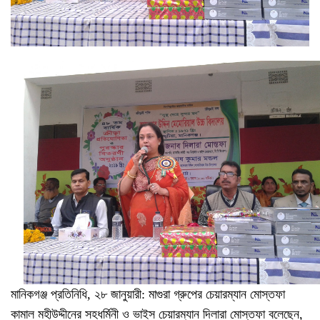
মানিকগঞ্জ প্রতিনিধি, ২৮ জানুয়ারী: মাগুরা গ্রুপের চেয়ারম্যান মোস্তফা
কামাল মহীউদ্দীনের সহধর্মিনী ও ভাইস চেয়ারম্যান দিলারা মোস্তফা বলেছেন,