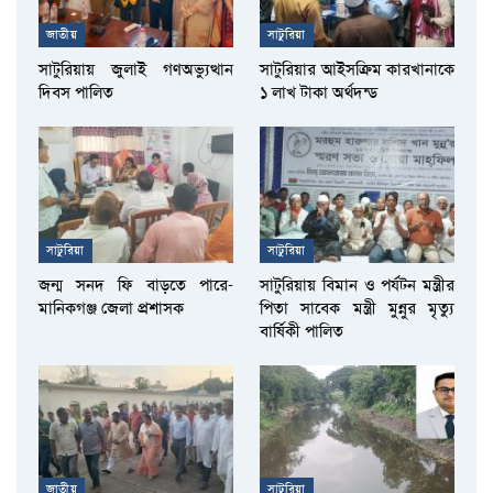
জাতীয়
সাটুরিয়া
সাটুরিয়ায় জুলাই গণঅভ্যুত্থান
সাটুরিয়ার আইসক্রিম কারখানাকে
দিবস পালিত
১ লাখ টাকা অর্থদন্ড
সাটুরিয়া
সাটুরিয়া
জন্ম সনদ ফি বাড়তে পারে-
সাটুরিয়ায় বিমান ও পর্যটন মন্ত্রীর
মানিকগঞ্জ জেলা প্রশাসক
পিতা সাবেক মন্ত্রী মুন্নুর মৃত্যু
বার্ষিকী পালিত
জাতীয়
সাটুরিয়া