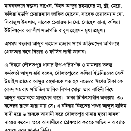
মানববন্ধনে বক্তব্য রাখেন, নিহত আব্দুর রহমানের মা, স্ত্রী, মেয়ে,
কলিয়া ইউপি চেয়ারম্যান জাকির হোসেন, সাবেক চেয়ারম্যান মো.
সিরাজুল ইসলাম, সাবেক চেয়ারম্যান মো. সোহেল রানা, কলিয়া
ইউনিয়নের আ’লীগ সভাপতি বাবুল হোসেন মৃধা প্রমুখ।
এসময় বক্তারা আব্দুর রহমান হত্যার সাথে জড়িতদের অবিলম্বে
গ্রেফতার করে বিচার ও ফাঁসির দাবী জানান।
এ বিষয়ে দৌলতপুর থানার উপ-পরিদর্শক ও মামলার তদন্ত
কর্মকর্তা আব্দুল হাই বলেন, দৌলতপুরের কলিয়া ইউনিয়নের বেকী
উয়াইল গ্রামের আব্দুর রহমানকে গত ২৫ নভেম্বর ঋণের টাকা কে
কেন্দ্র সমবায় সমিতির মালিক রিপন মোল্লা তার বাহিনী নিয়ে
আব্দুর রহমানকে মারধোর করে। ঢাকা চিকিৎসাধীন অবস্থায় ৩০
নভেম্বর রাতে মারা যায় সে। এ ঘটনায় নিহতের শশুর আব্দুল হালিম
বাদী হয়ে ৬ জনকে আসামী করে দৌলতপুর থানায় হত্যা মামলা
দায়ের করেন। তবে আসামীদের গ্রেফতার করতে অভিযান অব্যাত
রয়েছে বলে জানান তিনি।