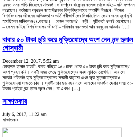
দুরন্ত সময় পাড়ি দিয়েছেন মাত্রই।ফরিদপুরের রাজেন্দ্র কলেজ থেকে এইচএসসি সম্পন্ন
করেছেন। বর্তমানে পড়ছেন জাহাঙ্গীরনগর বিশ্ববিদ্যালয়ের ফার্মেসি বিভাগে।নিজের
বিশ্ববিদ্যালয় জীবনের অভিজ্ঞতা ও ভর্তি পরীক্ষার্থীদের দিকনির্দেশনা দেয়ার জন্য মুখোমুখি
হয়েছিলেন মানিকগঞ্জ২৪.কমের। – কেমন আছেন? – জ্বী। সৃষ্টিকর্তা ভালই রেখেছেন।
– কেমন কাটছে বিশ্ববিদ্যালয় জীবন? – পরিক্ষার ব্যস্ততা আর বন্ধুদের আড্ডায় […]
বাবার ৫০ টাকা চুরি করে মুক্তিযোদ্ধে অংশ নেন নন্দ দুলাল
গোস্বামী
December 12, 2017, 5:52 am
মোহাম্মদ হাসান ফয়জী: বাবার গচ্ছিত ১৫০ টাকা থেকে ৫০ টাকা চুরি করে মুক্তিযোদ্ধে
অংশ গ্রহন করি। একটা সময় গেছে মুক্তিযোদ্ধের সনদ লুকিয়ে রেখেছি। আর সে
সময়টা পরিবর্তন হয়ে মুক্তিযোদ্ধাদের সম্মানী বাড়াতে এখন ভুয়া মুক্তাযোদ্ধারাও
মুক্তিযোদ্ধা সাজতে চায় । স্বাধীনতার ৪৬ বছর এসে আমাদের সংবর্ধনা দেবার সময় ৩০-
টাকার প্রাইজ বন্ড হাতে তুলে দেন। যা এখনও […]
সাক্ষাতকার
July 6, 2017, 11:22 am
সাক্ষাতকার