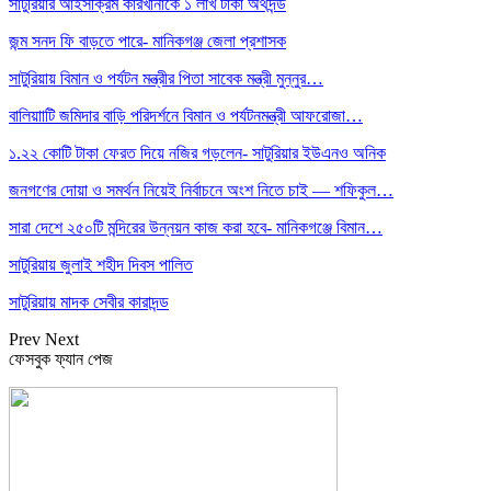
সাটুরিয়ার আইসক্রিম কারখানাকে ১ লাখ টাকা অর্থদন্ড
জন্ম সনদ ফি বাড়তে পারে- মানিকগঞ্জ জেলা প্রশাসক
সাটুরিয়ায় বিমান ও পর্যটন মন্ত্রীর পিতা সাবেক মন্ত্রী মুন্নুর…
বালিয়াাটি জমিদার বাড়ি পরিদর্শনে বিমান ও পর্যটনমন্ত্রী আফরোজা…
১.২২ কোটি টাকা ফেরত দিয়ে নজির গড়লেন- সাটুরিয়ার ইউএনও অনিক
জনগণের দোয়া ও সমর্থন নিয়েই নির্বাচনে অংশ নিতে চাই — শফিকুল…
সারা দেশে ২৫০টি মন্দিরের উন্নয়ন কাজ করা হবে- মানিকগঞ্জে বিমান…
সাটুরিয়ায় জুলাই শহীদ দিবস পালিত
সাটুরিয়ায় মাদক সেবীর কারাদন্ড
Prev
Next
ফেসবুক ফ্যান পেজ