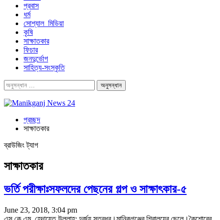
প্রবাস
ধর্ম
সোশ্যাল_মিডিয়া
কৃষি
সাক্ষাতকার
ফিচার
জনদুর্ভোগ
সাহিত্য-সংস্কৃতি
প্রচ্ছদ
সাক্ষাতকার
ব্রাউজিং ট্যাগ
সাক্ষাতকার
ভর্তি পরীক্ষাঃসফলদের পেছনের গল্প ও সাক্ষাৎকার-৫
June 23, 2018, 3:04 pm
এস.কে.এম. হেদায়েত উল্লাহ: দুর্জয় সূত্রধর।মানিকগঞ্জের শিবালয়ের ছেলে।কৈশোরের