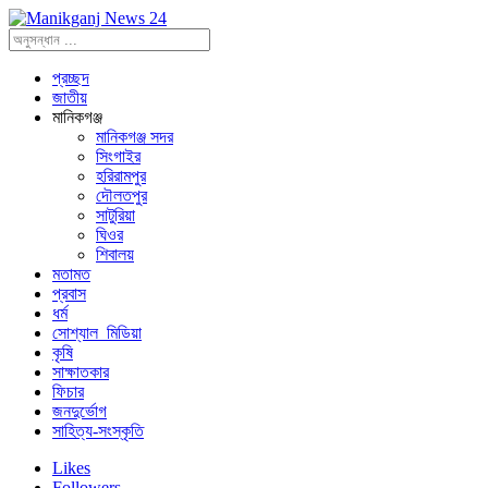
প্রচ্ছদ
জাতীয়
মানিকগঞ্জ
মানিকগঞ্জ সদর
সিংগাইর
হরিরামপুর
দৌলতপুর
সাটুরিয়া
ঘিওর
শিবালয়
মতামত
প্রবাস
ধর্ম
সোশ্যাল_মিডিয়া
কৃষি
সাক্ষাতকার
ফিচার
জনদুর্ভোগ
সাহিত্য-সংস্কৃতি
Likes
Followers